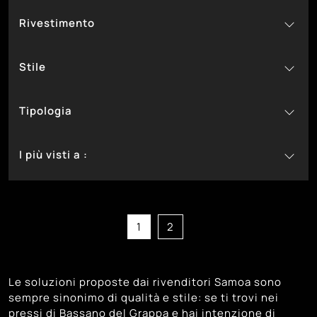
232
44
Rosini Divani
Divani
Rivestimento
123
Samoa
1
In Ecopelle
Stile
6
In Pelle
225
20
In Tessuto
Classici
Tipologia
25
Design
187
19
Moderni
Ad Angolo
I più visti a :
114
Con Letto
34
91
Con Penisola
Bassano Del Grappa
50
88
Lineari
Castelfranco Veneto
113
15
Relax
Cittadella
1
2
102
Montebelluna
105
Padova
Le soluzioni proposte dai rivenditori Samoa sono
117
Trento
sempre sinonimo di qualità e stile: se ti trovi nei
115
Treviso
pressi di Bassano del Grappa e hai intenzione di