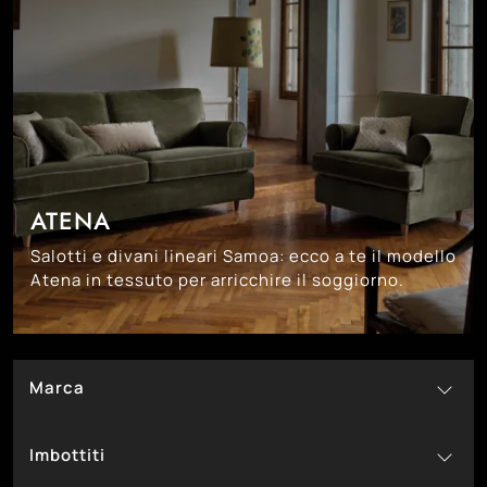
ATENA
Salotti e divani lineari Samoa: ecco a te il modello
Atena in tessuto per arricchire il soggiorno.
Marca
38
Hoppla
Imbottiti
27
Il Benessere