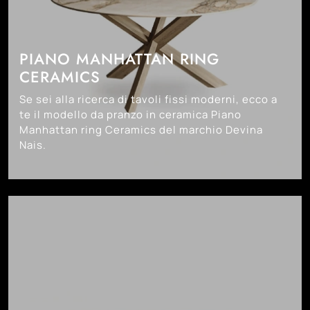
PIANO MANHATTAN RING
CERAMICS
Se sei alla ricerca di tavoli fissi moderni, ecco a
te il modello da pranzo in ceramica Piano
Manhattan ring Ceramics del marchio Devina
Nais.