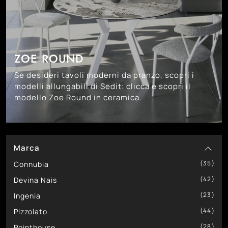
ZOE ROUND
Se desideri tavoli moderni da pranzo, scopri i
modelli allungabili di Sedit: clicca e scopri il
modello Zoe Round in ceramica.
Marca
35
Connubia
42
Devina Nais
23
Ingenia
44
Pizzolato
28
Pointhouse