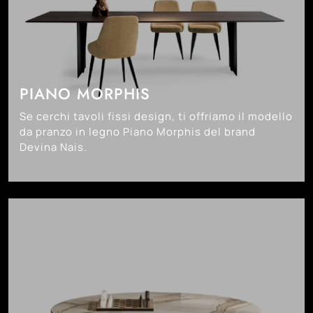
PIANO MORPHIS
Se cerchi tavoli fissi design, ti offriamo il modello
da pranzo in legno Piano Morphis del brand
Devina Nais.