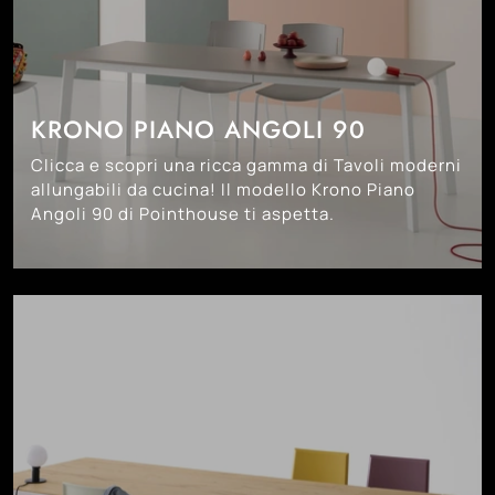
KRONO PIANO ANGOLI 90
Clicca e scopri una ricca gamma di Tavoli moderni
allungabili da cucina! Il modello Krono Piano
Angoli 90 di Pointhouse ti aspetta.