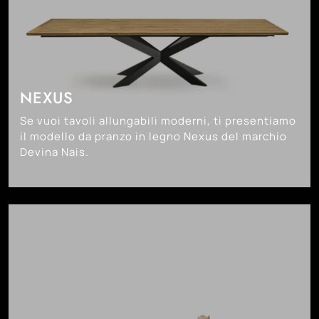
NEXUS
Se vuoi tavoli allungabili moderni, ti presentiamo
il modello da pranzo in legno Nexus del marchio
Devina Nais.