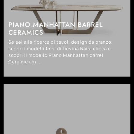
PIANO MANHATTAN BARREL
CERAMICS
Se sei alla ricerca di tavoli design da pranzo,
scopri i modelli fissi di Devina Nais: clicca e
scopri il modello Piano Manhattan barrel
Ceramics in ...