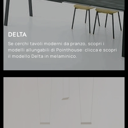
DELTA
Se cerchi tavoli moderni da pranzo, scopri i
modelli allungabili di Pointhouse: clicca e scopri
il modello Delta in melaminico.