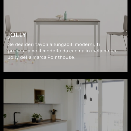
JOLLY
Se desideri tavoli allungabili moderni, ti
presentiamo il modello da cucina in melaminico
Jolly della marca Pointhouse.