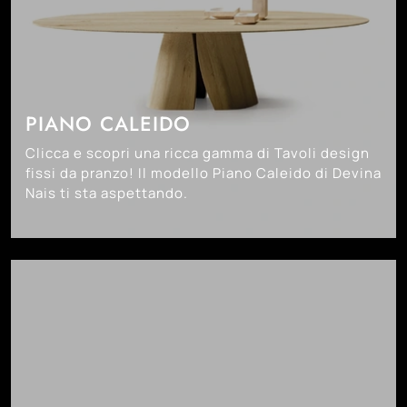
PIANO CALEIDO
Clicca e scopri una ricca gamma di Tavoli design
fissi da pranzo! Il modello Piano Caleido di Devina
Nais ti sta aspettando.