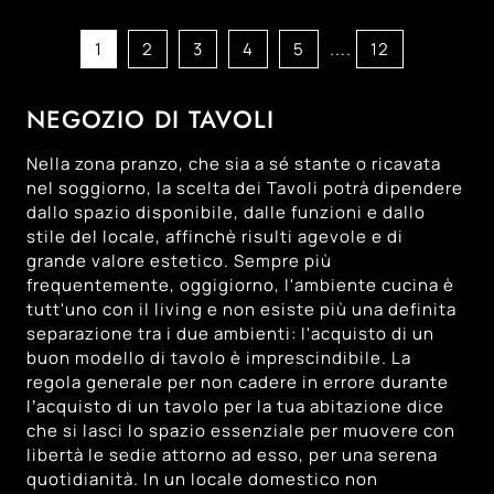
118
2
In Metallo
Castelfranco Veneto
120
34
In Vetro
Cittadella
1
2
3
4
5
....
12
127
Montebelluna
118
Padova
NEGOZIO DI TAVOLI
118
Trento
Nella zona pranzo, che sia a sé stante o ricavata
116
Treviso
nel soggiorno, la scelta dei Tavoli potrà dipendere
127
dallo spazio disponibile, dalle funzioni e dallo
Venezia
stile del locale, affinchè risulti agevole e di
123
Vicenza
grande valore estetico. Sempre più
frequentemente, oggigiorno, l'ambiente cucina è
tutt'uno con il living e non esiste più una definita
separazione tra i due ambienti: l'acquisto di un
buon modello di tavolo è imprescindibile. La
regola generale per non cadere in errore durante
l’acquisto di un tavolo per la tua abitazione dice
che si lasci lo spazio essenziale per muovere con
libertà le sedie attorno ad esso, per una serena
quotidianità. In un locale domestico non