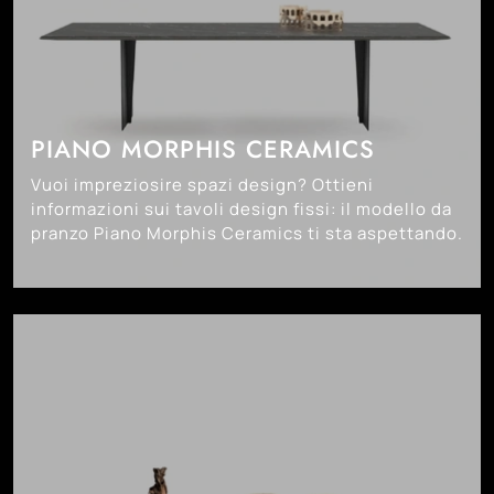
PIANO MORPHIS CERAMICS
Vuoi impreziosire spazi design? Ottieni
informazioni sui tavoli design fissi: il modello da
pranzo Piano Morphis Ceramics ti sta aspettando.