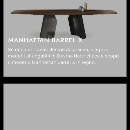
MANHATTAN BARREL X
Se desideri tavoli design da pranzo, scopri i
modelli allungabili di Devina Nais: clicca e scopri
il modello Manhattan Barrel X in legno.