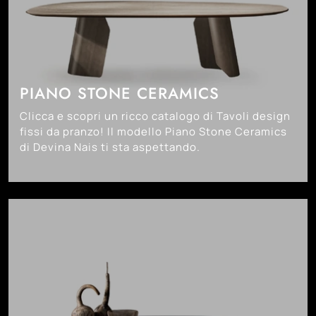
PIANO STONE CERAMICS
Clicca e scopri un ricco catalogo di Tavoli design
fissi da pranzo! Il modello Piano Stone Ceramics
di Devina Nais ti sta aspettando.