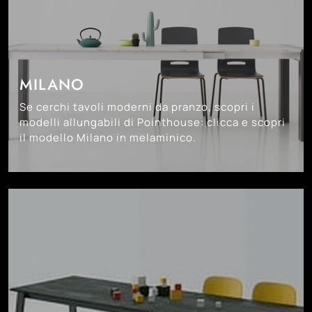
MILANO
Se cerchi tavoli moderni da pranzo, scopri i
modelli allungabili di Pointhouse: clicca e scopri
il modello Milano in melaminico.