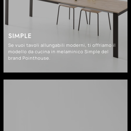
SIMPLE
Se vuoi tavoli allungabili moderni, ti offriamo il
modello da cucina in melaminico Simple del
brand Pointhouse.