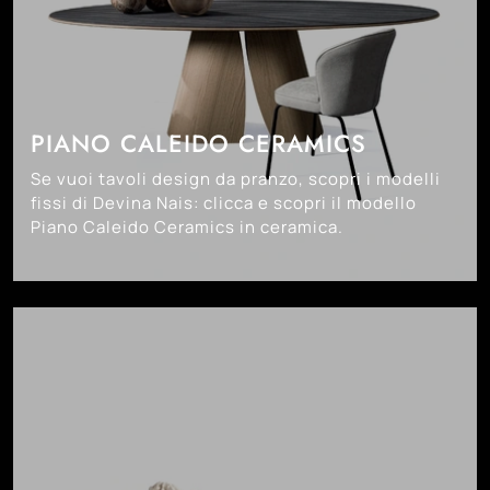
PIANO CALEIDO CERAMICS
Se vuoi tavoli design da pranzo, scopri i modelli
fissi di Devina Nais: clicca e scopri il modello
Piano Caleido Ceramics in ceramica.