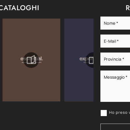
 CATALOGHI
R
Ho preso 