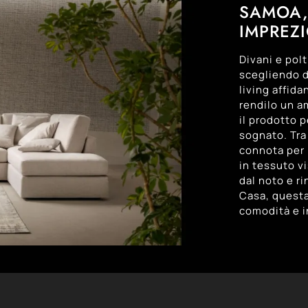
SAMOA,
IMPREZI
Divani e pol
scegliendo d
living affida
rendilo un am
il prodotto 
sognato. Tra 
connota per l
in tessuto vi
dal noto e r
Casa, questa
comodità e i