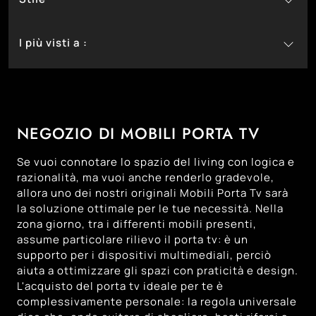
2
7
In Melaminico
Design
I più visti a :
11
Moderni
4
Bassano Del Grappa
3
Castelfranco Veneto
7
Cittadella
NEGOZIO DI MOBILI PORTA TV
3
Montebelluna
9
Padova
Se vuoi connotare lo spazio del living con logica e
6
Trento
razionalità, ma vuoi anche renderlo gradevole,
allora uno dei nostri originali Mobili Porta Tv sarà
4
Treviso
la soluzione ottimale per le tue necessità. Nella
7
Venezia
zona giorno, tra i differenti mobili presenti,
assume particolare rilievo il porta tv: è un
9
Vicenza
supporto per i dispositivi multimediali, perciò
aiuta a ottimizzare gli spazi con praticità e design.
L'acquisto del porta tv ideale per te è
complessivamente personale: la regola universale