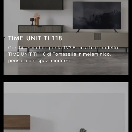
TIME UNIT TI 118
Cerchi un mobile per la TV? Ecco a te il modello
TIME UNIT TI 118 di Tomasella in melaminico,
pensato per spazi moderni.