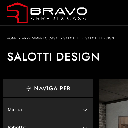
HOME
>
ARREDAMENTO CASA
>
SALOTTI
>
SALOTTI DESIGN
SALOTTI DESIGN
NAVIGA PER
Marca
38
Hoppla
Imbottiti
27
Il Benessere