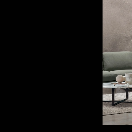
102
Montebelluna
105
Padova
117
Trento
115
Treviso
100
Venezia
97
Vicenza