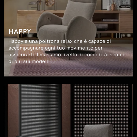
HAPPY
Happy è una poltrona relax che è capace di
accompagnare ogni tuo movimento per
assicurarti il massimo livello di comodità: scopri
di più sui modelli ...