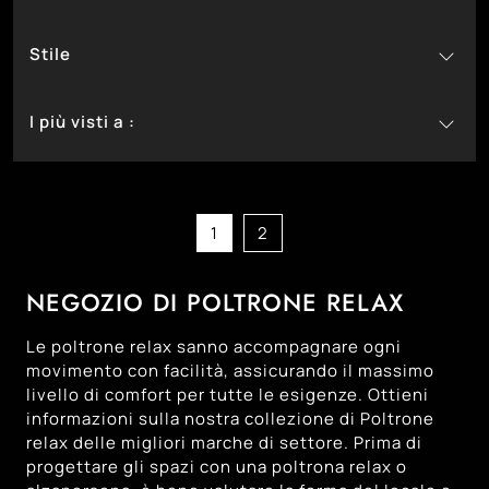
1
In Ecopelle
Stile
2
In Pelle
31
1
In Tessuto
Classiche
I più visti a :
33
Moderne
13
Bassano Del Grappa
16
Castelfranco Veneto
13
Cittadella
1
2
18
Montebelluna
15
Padova
NEGOZIO DI POLTRONE RELAX
12
Trento
Le poltrone relax sanno accompagnare ogni
16
Treviso
movimento con facilità, assicurando il massimo
18
livello di comfort per tutte le esigenze. Ottieni
Venezia
informazioni sulla nostra collezione di Poltrone
15
Vicenza
relax delle migliori marche di settore. Prima di
progettare gli spazi con una poltrona relax o