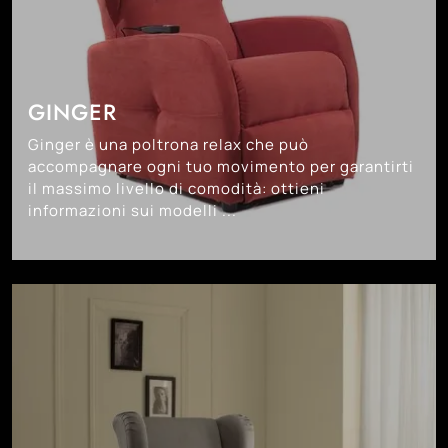
GINGER
Ginger è una poltrona relax che può
accompagnare ogni tuo movimento per garantirti
il massimo livello di comodità: ottieni
informazioni sui modelli ...