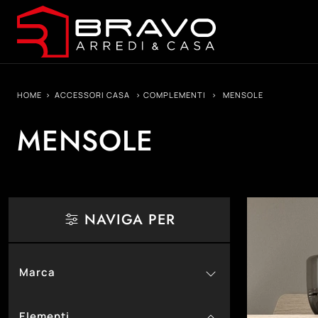
HOME
>
ACCESSORI CASA
>
COMPLEMENTI
>
MENSOLE
MENSOLE
NAVIGA PER
Marca
14
Connubia
Elementi
21
Devina Nais