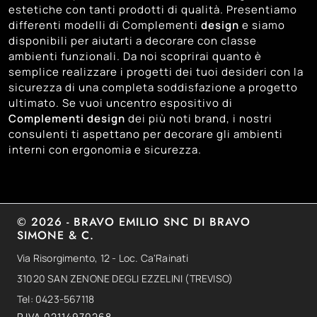
estetiche con tanti prodotti di qualità. Presentiamo
92
Vicenza
differenti modelli di Complementi
design
e siamo
disponibili per aiutarti a decorare con classe
ambienti funzionali. Da noi scoprirai quanto è
semplice realizzare i progetti dei tuoi desideri con la
sicurezza di una completa soddisfazione a progetto
ultimato. Se vuoi uncentro espositivo di
Complementi design
dei più noti brand, i nostri
consulenti ti aspettano per decorare gli ambienti
interni con ergonomia e sicurezza.
© 2026 - BRAVO EMILIO SNC DI BRAVO
SIMONE & C.
Via Risorgimento, 12 - Loc. Ca'Rainati
31020 SAN ZENONE DEGLI EZZELINI (TREVISO)
Tel: 0423-567118
P.IVA 02114970268