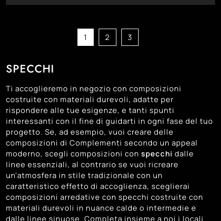
164
96
1
In Laminato
Moderni
Bassano Del Grappa
93
27
In Legno
Castelfranco Veneto
100
5
In Marmo
Cittadella
1
2
3
35
94
In Melaminico
Montebelluna
32
94
In Metallo
Padova
SPECCHI
80
1
In Pelle
Trento
Ti accoglieremo in negozio con composizioni
96
3
In Plastica
Treviso
costruite con materiali durevoli, adatte per
103
28
rispondere alle tue esigenze, e tanti spunti
In Tessuto
Venezia
interessanti con il fine di guidarti in ogni fase del tuo
92
21
In Vetro
Vicenza
progetto. Se, ad esempio, vuoi creare delle
21
Senza Cornice
composizioni di Complementi secondo un appeal
moderno, scegli composizioni con
specchi
dalle
linee essenziali, al contrario se vuoi ricreare
un'atmosfera in stile tradizionale con un
caratteristico effetto di accoglienza, sceglierai
composizioni arredative con specchi costruite con
materiali durevoli in nuance calde o intermedie e
dalle linee sinuose. Completa insieme a noi i locali