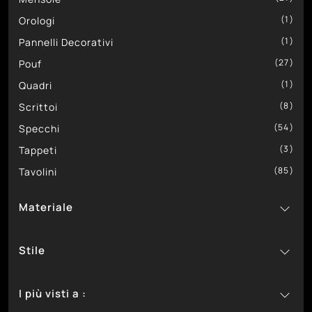
52
1
Tomasella
Orologi
1
Pannelli Decorativi
27
Pouf
1
Quadri
8
Scrittoi
54
Specchi
3
Tappeti
85
Tavolini
Materiale
1
In Ceramica
Stile
3
In Ecopelle
18
8
In Gres
Classici
I più visti a :
40
16
In Laccato
Design