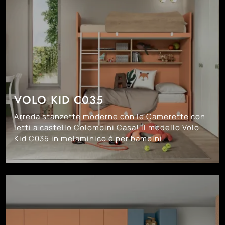
VOLO KID C035
Arreda stanzette moderne con le Camerette con
letti a castello Colombini Casa! Il modello Volo
Kid C035 in melaminico è per bambini.