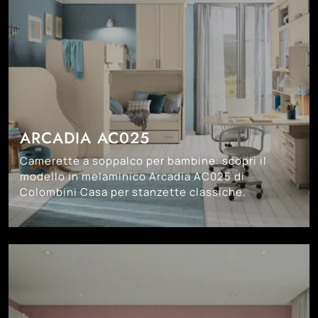
ARCADIA AC025
Camerette a soppalco per bambine: scopri il
modello in melaminico Arcadia AC025 di
Colombini Casa per stanzette classiche.