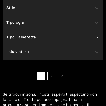
16
14
Tomasella
In Laccato Opaco
Stile
251
77
Zg Mobili
In Melaminico
29
Classiche
Tipologia
4
Design
232
58
Moderne
A Ponte
Tipo Cameretta
36
A Soppalco
126
71
Componibili
Per Bambine
I più visti a :
75
19
Con Letti A Castello
Per Bambini
106
174
2
Con Letti Scorrevoli
Per Ragazzi
Bassano Del Grappa
120
12
Salvaspazio
Castelfranco Veneto
106
12
Su Misura
Cittadella
1
2
3
143
Montebelluna
123
Padova
Se ti trovi in zona, i nostri esperti ti aspettano non
108
Trento
lontano da Trento per accompagnarti nella
134
Treviso
progettazione degli ambienti che hai scelto di