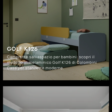
GOLF K126
Camerette salvaspazio per bambini: scopri il
modello in melaminico Golf K126 di Colombini
Casa per stanzette moderne.