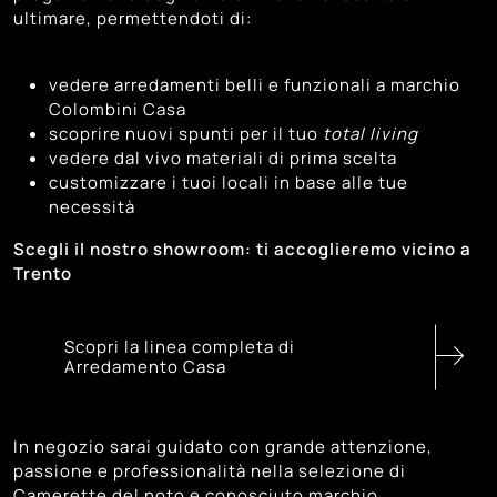
ultimare, permettendoti di:
121
Venezia
99
Vicenza
vedere arredamenti belli e funzionali a marchio
Colombini Casa
scoprire nuovi spunti per il tuo
total living
vedere dal vivo materiali di prima scelta
customizzare i tuoi locali in base alle tue
necessità
Scegli il nostro showroom: ti accoglieremo vicino a
Trento
Scopri la linea completa di
Arredamento Casa
In negozio sarai guidato con grande attenzione,
passione e professionalità nella selezione di
Camerette del noto e conosciuto marchio.