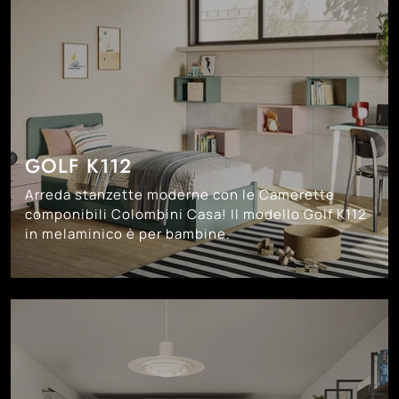
GOLF K112
Arreda stanzette moderne con le Camerette
componibili Colombini Casa! Il modello Golf K112
in melaminico è per bambine.