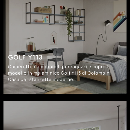
GOLF Y113
Camerette componibili per ragazzi: scopri il
modello in melaminico Golf Y113 di Colombini
Casa per stanzette moderne.