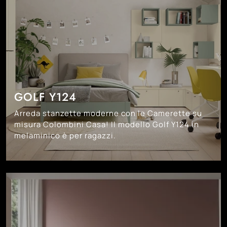
GOLF Y124
Arreda stanzette moderne con le Camerette su
misura Colombini Casa! Il modello Golf Y124 in
melaminico è per ragazzi.