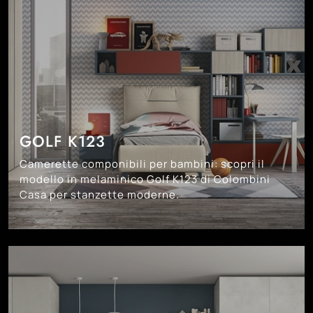
GOLF K123
Camerette componibili per bambini: scopri il
modello in melaminico Golf K123 di Colombini
Casa per stanzette moderne.