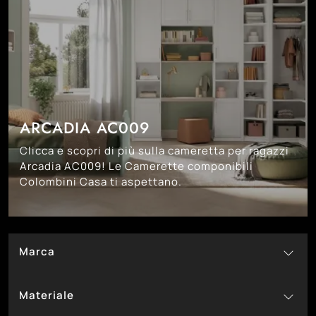
ARCADIA AC009
Clicca e scopri di più sulla cameretta per ragazzi
Arcadia AC009! Le Camerette componibili
Colombini Casa ti aspettano.
Marca
124
Colombini Casa
Materiale
48
San Martino Mobili