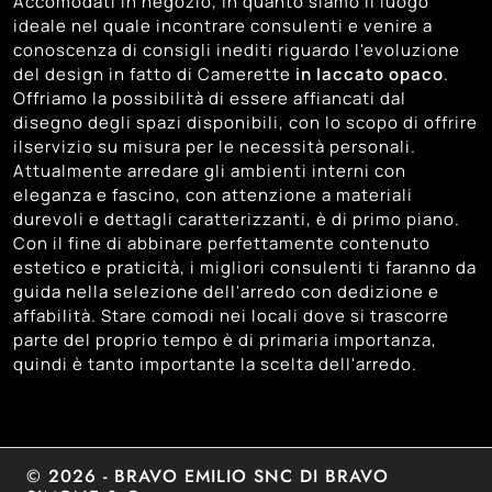
Accomodati in negozio, in quanto siamo il luogo
108
Trento
ideale nel quale incontrare consulenti e venire a
conoscenza di consigli inediti riguardo l'evoluzione
134
Treviso
del design in fatto di Camerette
in laccato opaco
.
121
Venezia
Offriamo la possibilità di essere affiancati dal
disegno degli spazi disponibili, con lo scopo di offrire
99
Vicenza
ilservizio su misura per le necessità personali.
Attualmente arredare gli ambienti interni con
eleganza e fascino, con attenzione a materiali
durevoli e dettagli caratterizzanti, è di primo piano.
Con il fine di abbinare perfettamente contenuto
estetico e praticità, i migliori consulenti ti faranno da
guida nella selezione dell'arredo con dedizione e
affabilità. Stare comodi nei locali dove si trascorre
parte del proprio tempo è di primaria importanza,
quindi è tanto importante la scelta dell'arredo.
© 2026 - BRAVO EMILIO SNC DI BRAVO