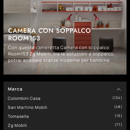
CAMERA CON SOPPALCO
ROOM153
Con questa cameretta Camera con soppalco
Room153 Zg Mobili, tra le soluzioni a soppalco,
potrai arredare stanze moderne per bambine.
Marca
124
Colombini Casa
48
San Martino Mobili
16
Tomasella
77
Zg Mobili