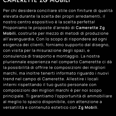
CAMERETTE ZG MOBILI
108
Trento
Per chi desidera conciliare stile con finiture di qualità
134
Treviso
elevata durante la scelta dei propri arredamenti, il
121
nostro centro espositivo è la scelta perfetta!
Venezia
Proponiamo le proposte d'arredo di
Camerette
Zg
99
Vicenza
Mobili
, costruite per mezzo di metodi di produzione
all'avanguardia. Con lo scopo di rispondere ad ogni
esigenza dei clienti, forniamo supporto dal disegno,
con visita per la misurazione degli spazi, e
consulenza di trasporto e montaggio. La nostra
pluriennale esperienza nel comparto Camerette ci dà
la possibilità di offrire le composizioni dei migliori
marchi, ma inoltre tenerti informato riguardo i nuovi
trend nel campo di Camerette. Allestire i locali
interni rispettando il tuo gusto personale con
composizioni dei migliori marchi è per noi scopo
principale. Ti garantiamo l'opportunità di ammobiliare
al meglio lo spazio disponibile, con attenzione a
versatilità e contenuto estetico con
Zg Mobili
.