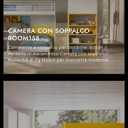
CAMERA CON SOPPALCO
ROOM158
Camerette a soppalco per bambine: scopri il
modello in melaminico Camera con soppalco
Room158 di Zg Mobili per stanzette moderne.