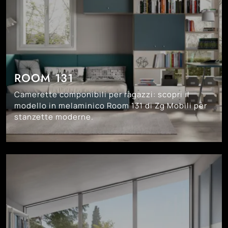
ROOM 131
Camerette componibili per ragazzi: scopri il
modello in melaminico Room 131 di Zg Mobili per
stanzette moderne.