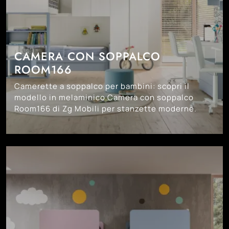
CAMERA CON SOPPALCO
ROOM166
Camerette a soppalco per bambini: scopri il
modello in melaminico Camera con soppalco
Room166 di Zg Mobili per stanzette moderne.