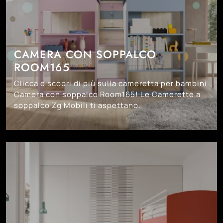
CAMERA CON SOPPALCO
ROOM165
Clicca e scopri di più sulla cameretta per bambini
Camera con soppalco Room165! Le Camerette a
soppalco Zg Mobili ti aspettano.