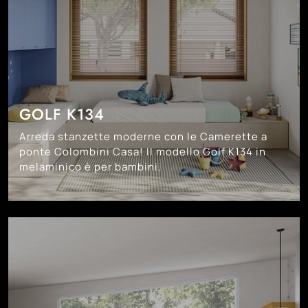
GOLF K134
Arreda stanzette moderne con le Camerette a
ponte Colombini Casa! Il modello Golf K134 in
melaminico è per bambini.