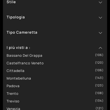
Stile
251
77
Zg Mobili
In Melaminico
29
Classiche
Tipologia
4
Design
232
58
Moderne
A Ponte
Tipo Cameretta
36
A Soppalco
126
71
Componibili
Per Bambine
I più visti a :
75
19
Con Letti A Castello
Per Bambini
106
174
2
Con Letti Scorrevoli
Per Ragazzi
Bassano Del Grappa
120
12
Salvaspazio
Castelfranco Veneto
106
12
Su Misura
Cittadella
143
Montebelluna
123
Padova
108
Trento
134
Treviso
121
Venezia