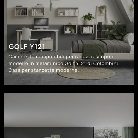
GOLF Y121
Camerette componibili per ragazzi: scopri il
modello in melaminico Golf Y121 di Colombini
Casa per stanzette moderne.