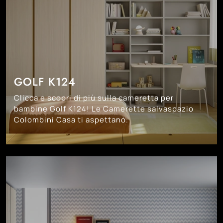
GOLF K124
Clicca e scopri di più sulla cameretta per
bambine Golf K124! Le Camerette salvaspazio
Colombini Casa ti aspettano.