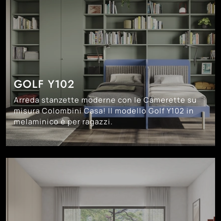
GOLF Y102
Arreda stanzette moderne con le Camerette su
misura Colombini Casa! Il modello Golf Y102 in
melaminico è per ragazzi.