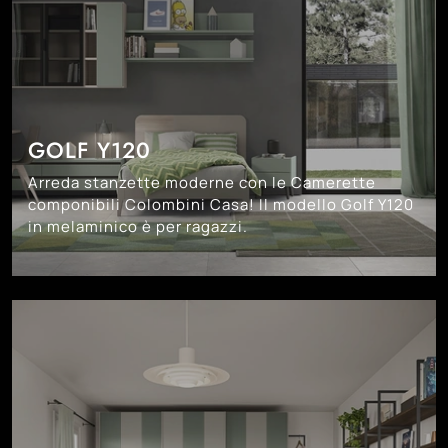
GOLF Y120
Arreda stanzette moderne con le Camerette
componibili Colombini Casa! Il modello Golf Y120
in melaminico è per ragazzi.