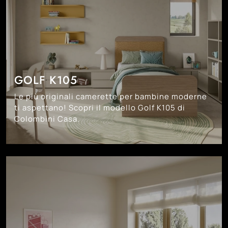
GOLF K105
Le più originali camerette per bambine moderne
ti aspettano! Scopri il modello Golf K105 di
Colombini Casa.