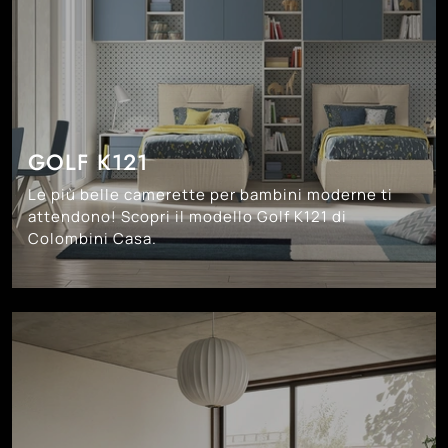
GOLF K121
Le più belle camerette per bambini moderne ti
attendono! Scopri il modello Golf K121 di
Colombini Casa.