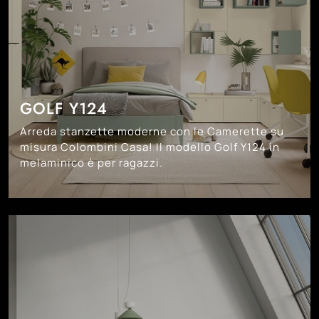
GOLF Y124
Arreda stanzette moderne con le Camerette su
misura Colombini Casa! Il modello Golf Y124 in
melaminico è per ragazzi.