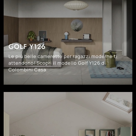
GOLF Y126
Le più belle camerette per ragazzi moderne ti
attendono! Scopri il modello Golf Y126 di
Colombini Casa.