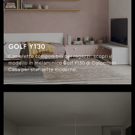
GOLF Y130
Camerette componibili per ragazzi: scopri il
modello in melaminico Golf Y130 di Colombini
Casa per stanzette moderne.