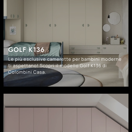
GOLF K136
Le più esclusive camerette per bambini moderne
ti aspettano! Scopri il modello Golf K136 di
Colombini Casa.