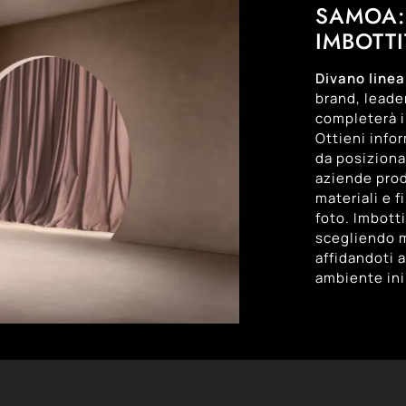
SAMOA: 
IMBOTTI
Divano line
brand, leade
completerà il
Ottieni infor
da posiziona
aziende produ
materiali e 
foto. Imbott
scegliendo mi
affidandoti a
ambiente ini