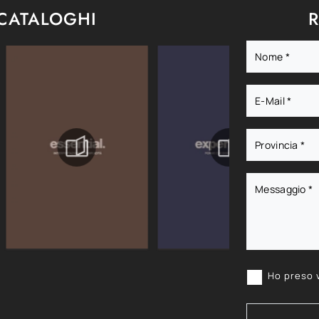
 CATALOGHI
R
Ho preso 