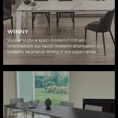
WINNY
Vuoi arricchire spazi moderni? Ottieni
informazioni sui tavoli moderni allungabili: il
modello da pranzo Winny ti sta aspettando.