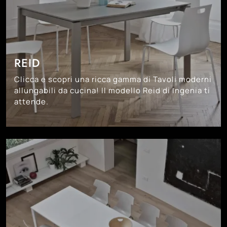
REID
Clicca e scopri una ricca gamma di Tavoli moderni
allungabili da cucina! Il modello Reid di Ingenia ti
attende.