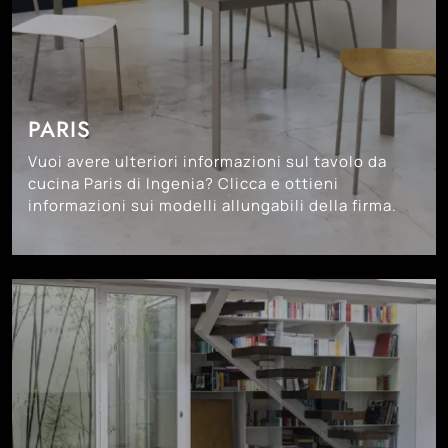
PARIS
Vuoi avere ulteriori informazioni sul tavolo da
cucina Paris di Ingenia? Clicca e ottieni
informazioni sui modelli allungabili della firma.