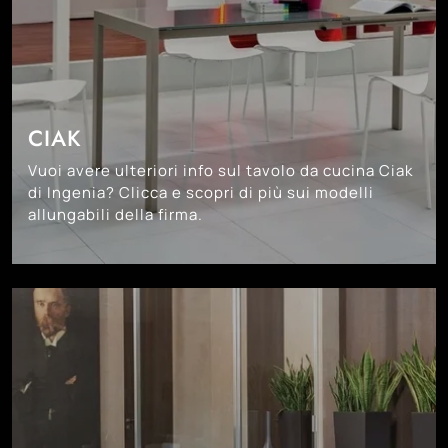
CIAK
Vuoi avere ulteriori info sul tavolo da cucina Ciak
di Ingenia? Clicca e scopri di più sui modelli
allungabili della firma.