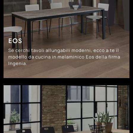
EOS
Se cerchi tavoli allungabili moderni, ecco a te il
modello da cucina in melaminico Eos della firma
Ingenia.