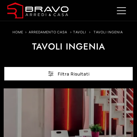
HOME
>
ARREDAMENTO CASA
>
TAVOLI
>
TAVOLI INGENIA
TAVOLI INGENIA
Filtra Risultati