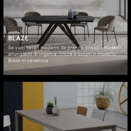
BLAZE
Se vuoi tavoli moderni da pranzo, scopri i modelli
allungabili di Ingenia: clicca e scopri il modello
Blaze in ceramica.