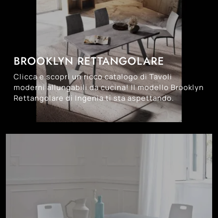
BROOKLYN RETTANGOLARE
Clicca e scopri un ricco catalogo di Tavoli
moderni allungabili da cucina! Il modello Brooklyn
Rettangolare di Ingenia ti sta aspettando.