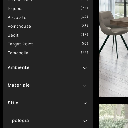
23
Ingenia
44
Pizzolato
28
Pointhouse
37
Sedit
50
Target Point
13
Tomasella
Ambiente
60
Da Cucina
Materiale
212
Da Pranzo
42
In Ceramica
Stile
36
In Gres
4
1
In Laccato
Classici
Tipologia
68
21
In Laminato
Design