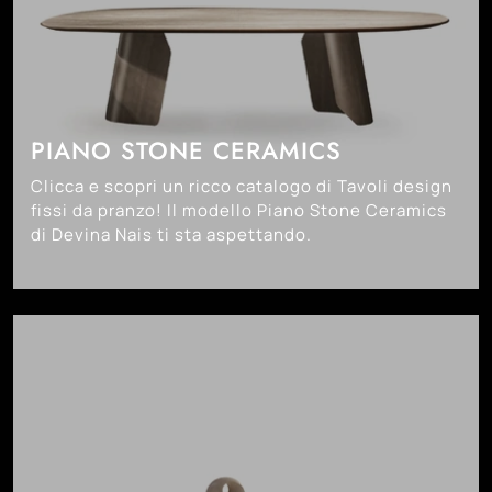
PIANO STONE CERAMICS
Clicca e scopri un ricco catalogo di Tavoli design
fissi da pranzo! Il modello Piano Stone Ceramics
di Devina Nais ti sta aspettando.