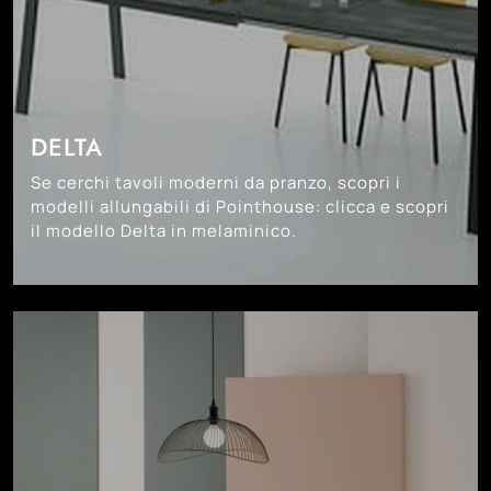
DELTA
Se cerchi tavoli moderni da pranzo, scopri i
modelli allungabili di Pointhouse: clicca e scopri
il modello Delta in melaminico.