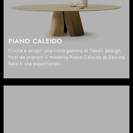
PIANO CALEIDO
Clicca e scopri una ricca gamma di Tavoli design
fissi da pranzo! Il modello Piano Caleido di Devina
Nais ti sta aspettando.