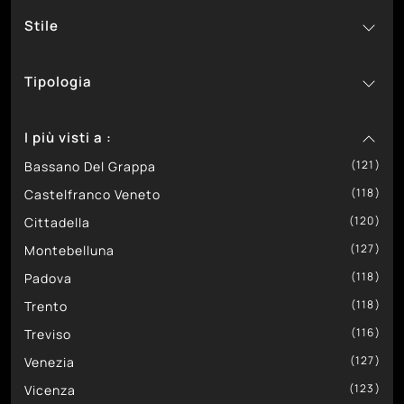
Stile
36
37
Sedit
In Gres
50
4
1
Target Point
In Laccato
Classici
Tipologia
68
13
21
Tomasella
In Laminato
Design
200
155
87
In Legno
Moderni
Allungabili
I più visti a :
7
1
In Materico
Consolle
110
121
48
In Melaminico
Fissi
Bassano Del Grappa
118
2
In Metallo
Castelfranco Veneto
120
34
In Vetro
Cittadella
127
Montebelluna
118
Padova
118
Trento
116
Treviso
127
Venezia
123
Vicenza