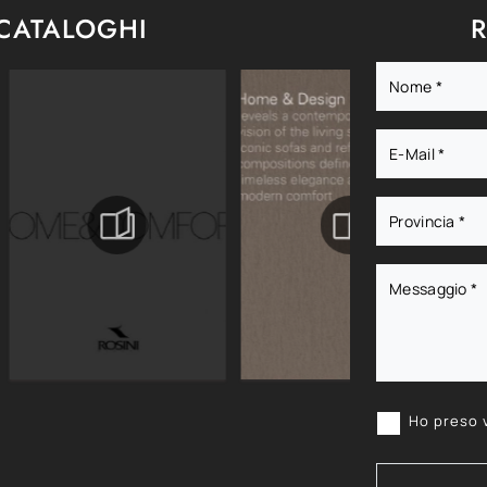
 CATALOGHI
R
Ho preso 