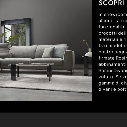
SCOPRI 
In showroom 
alcuni tra i 
funzionalità
prodotti del
materiali e r
tra i modelli
nostro negoz
firmate Rosi
abbinamenti d
Rosini Divani
voluto. Se v
gamma di div
divani e pol