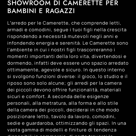
SHOWROOM DI CAMERETTE PER
BAMBINI E RAGAZZI
108
Trento
134
Treviso
L’arredo per le Camerette, che comprende letti,
121
Venezia
armadi e comodini, segue i tuoi figli nella crescita
rispondendo a necessità mutevoli negli anni e
99
Vicenza
infondendo energia e serenità. Le Camerette sono
l'ambiente in cui i nostri figli trascorreranno i
momenti importanti della loro vita, divertendosi e
dormendo, infatti deve essere uno spazio arredato
ottimamente, agevole e sicuro. In questo interno
si svolgono funzioni diverse: il gioco, lo studio e il
riposo sono solo alcune; gli arredi per la camera
dei piccoli devono offrire funzionalità, materiali
sicuri e comfort. A seconda delle esigenze
personali, alla metratura, alla forma e allo stile
della camera dei piccoli, deciderai in che modo
posizionare letto, tavolo da lavoro, comodini,
sedie e guardaroba, ottimizzando gli spazi. In una
vasta gamma di modelli e finiture di tendenza