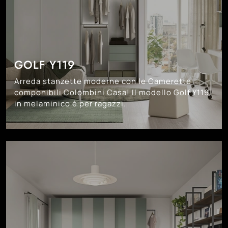
GOLF Y119
Arreda stanzette moderne con le Camerette
componibili Colombini Casa! Il modello Golf Y119
in melaminico è per ragazzi.