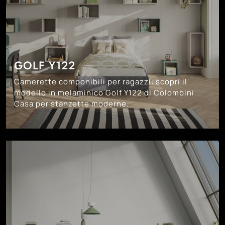
GOLF Y122
Camerette componibili per ragazzi: scopri il
modello in melaminico Golf Y122 di Colombini
Casa per stanzette moderne.