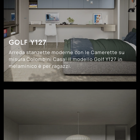
GOLF Y127
Arreda stanzette moderne con le Camerette su
misura Colombini Casa! Il modello Golf Y127 in
melaminico è per ragazzi.