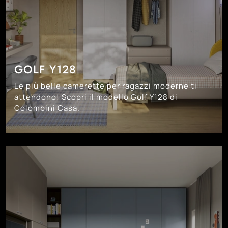
GOLF Y128
Le più belle camerette per ragazzi moderne ti
attendono! Scopri il modello Golf Y128 di
Colombini Casa.