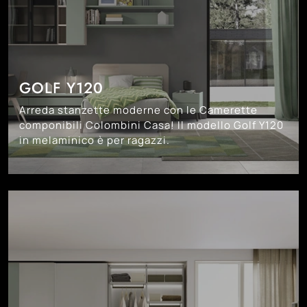
GOLF Y120
Arreda stanzette moderne con le Camerette
componibili Colombini Casa! Il modello Golf Y120
in melaminico è per ragazzi.