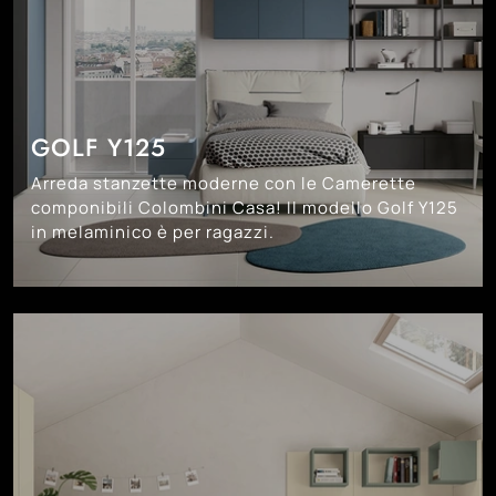
GOLF Y125
Arreda stanzette moderne con le Camerette
componibili Colombini Casa! Il modello Golf Y125
in melaminico è per ragazzi.