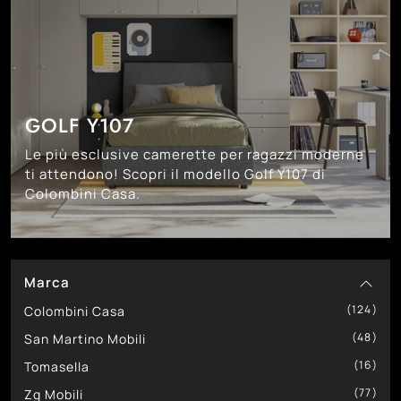
GOLF Y107
Le più esclusive camerette per ragazzi moderne
ti attendono! Scopri il modello Golf Y107 di
Colombini Casa.
Marca
124
Colombini Casa
48
San Martino Mobili
16
Tomasella
77
Zg Mobili