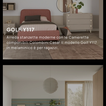
GOLF Y117
Arreda stanzette moderne con le Camerette
componibili Colombini Casa! Il modello Golf Y117
in melaminico è per ragazzi.