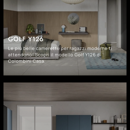
GOLF Y126
Le più belle camerette per ragazzi moderne ti
attendono! Scopri il modello Golf Y126 di
Colombini Casa.