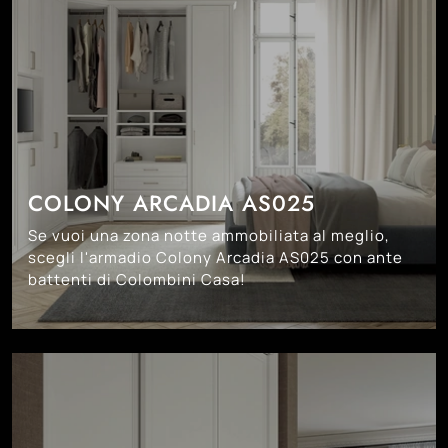
COLONY ARCADIA AS025
Se vuoi una zona notte ammobiliata al meglio,
scegli l'armadio Colony Arcadia AS025 con ante
battenti di Colombini Casa!