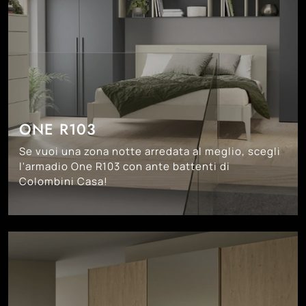
ONE R103
Se vuoi una zona notte arredata al meglio, scegli
l'armadio One R103 con ante battenti di
Colombini Casa!