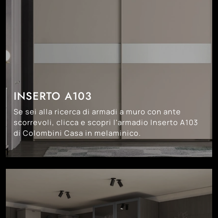
INSERTO A103
Se sei alla ricerca di armadi a muro con ante
scorrevoli, clicca e scopri l'armadio Inserto A103
di Colombini Casa in melaminico.