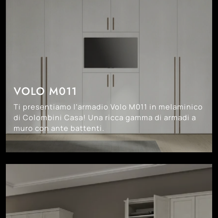
VOLO M011
Ti presentiamo l'armadio Volo M011 in melaminico
di Colombini Casa! Una ricca gamma di armadi a
muro con ante battenti.