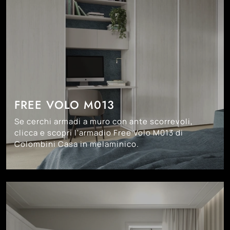
FREE VOLO M013
Se cerchi armadi a muro con ante scorrevoli,
clicca e scopri l'armadio Free Volo M013 di
Colombini Casa in melaminico.