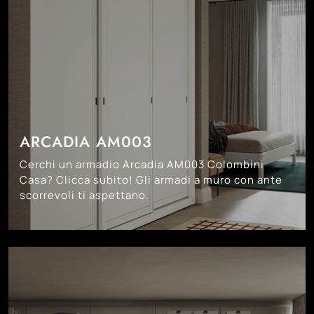
ARCADIA AM003
Cerchi un armadio Arcadia AM003 Colombini
Casa? Clicca subito! Gli armadi a muro con ante
scorrevoli ti aspettano.