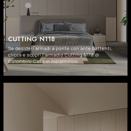
CUTTING N118
Se desideri armadi a ponte con ante battenti,
clicca e scopri l'armadio Cutting N118 di
Colombini Casa in melaminico.