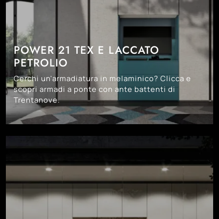
POWER 21 TEX E LACCATO
PETROLIO
Cerchi un'armadiatura in melaminico? Clicca e
scopri armadi a ponte con ante battenti di
Trentanove.