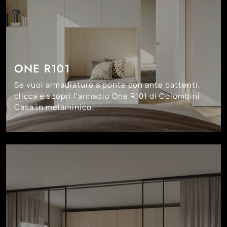
ONE R101
Se vuoi armadiature a ponte con ante battenti,
clicca e scopri l'armadio One R101 di Colombini
Casa in melaminico.