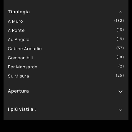
22
61
6
Trentanove
In Legno
Classici
Tipologia
214
13
In Melaminico
Design
261
182
20
In Vetro
Moderni
A Muro
13
A Ponte
19
Ad Angolo
37
Cabine Armadio
18
Componibili
2
Per Mansarde
25
Su Misura
Apertura
158
Ante Battenti
I più visti a :
138
Ante Scorrevoli
137
Bassano Del Grappa
130
Castelfranco Veneto