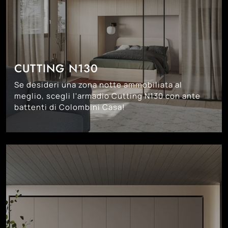
CUTTING N130
Se desideri una zona notte ammobiliata al
meglio, scegli l'armadio Cutting N130 con ante
battenti di Colombini Casa!