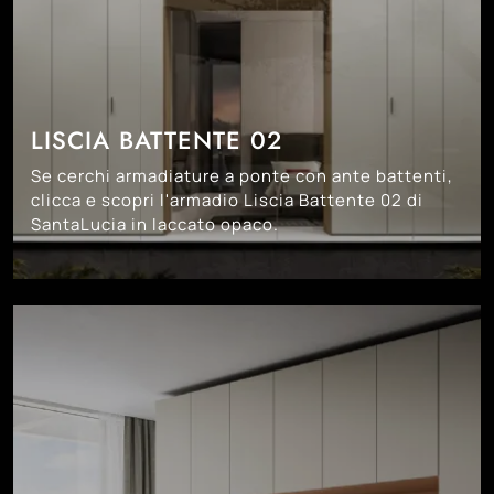
LISCIA BATTENTE 02
Se cerchi armadiature a ponte con ante battenti,
clicca e scopri l'armadio Liscia Battente 02 di
SantaLucia in laccato opaco.