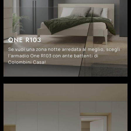
ONE R103
Se vuoi una zona notte arredata al meglio, scegli
l'armadio One R103 con ante battenti di
Colombini Casa!