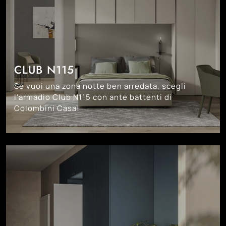
CLUB N115
Se vuoi una zona notte ben arredata, scegli
l'armadio Club N115 con ante battenti di
Colombini Casa!