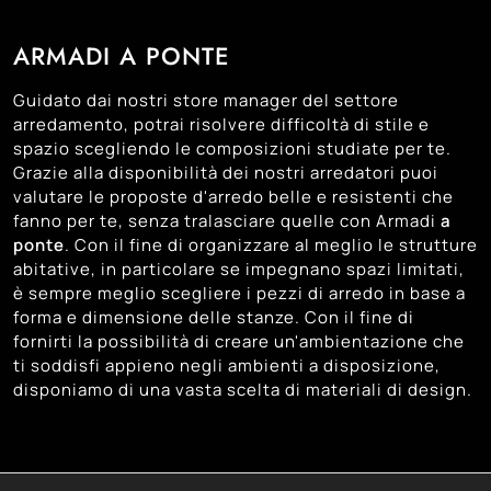
129
Cittadella
ARMADI A PONTE
130
Montebelluna
136
Padova
Guidato dai nostri store manager del settore
128
Trento
arredamento, potrai risolvere difficoltà di stile e
spazio scegliendo le composizioni studiate per te.
143
Treviso
Grazie alla disponibilità dei nostri arredatori puoi
131
Venezia
valutare le proposte d'arredo belle e resistenti che
fanno per te, senza tralasciare quelle con Armadi
a
120
Vicenza
ponte
. Con il fine di organizzare al meglio le strutture
abitative, in particolare se impegnano spazi limitati,
è sempre meglio scegliere i pezzi di arredo in base a
forma e dimensione delle stanze. Con il fine di
fornirti la possibilità di creare un'ambientazione che
ti soddisfi appieno negli ambienti a disposizione,
disponiamo di una vasta scelta di materiali di design.