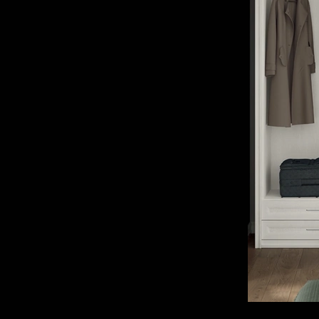
130
Montebelluna
136
Padova
128
Trento
143
Treviso
131
Venezia
120
Vicenza