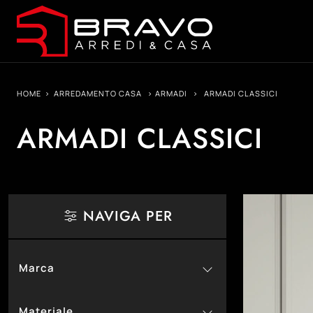
HOME
>
ARREDAMENTO CASA
>
ARMADI
>
ARMADI CLASSICI
ARMADI CLASSICI
NAVIGA PER
Marca
126
Colombini Casa
Materiale
2
Devina Nais