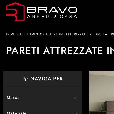
HOME
>
ARREDAMENTO CASA
>
PARETI ATTREZZATE
>
PARETI ATTR
PARETI ATTREZZATE 
NAVIGA PER
Marca
66
Colombini Casa
Materiale
6
Devina Nais