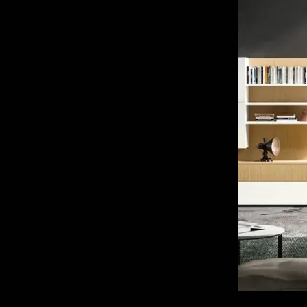
95
Cittadella
97
Montebelluna
85
Padova
79
Trento
89
Treviso
103
Venezia
94
Vicenza