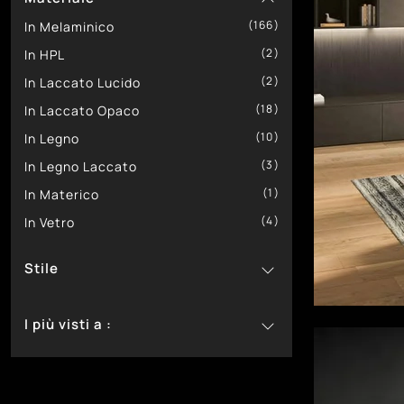
166
18
Gentili Cucine
In Melaminico
77
2
SantaLucia
In HPL
39
2
Tomasella
In Laccato Lucido
18
In Laccato Opaco
10
In Legno
3
In Legno Laccato
1
In Materico
4
In Vetro
Stile
17
Classiche
I più visti a :
189
Moderne
82
Bassano Del Grappa
100
Castelfranco Veneto