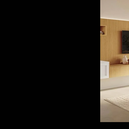
94
Vicenza