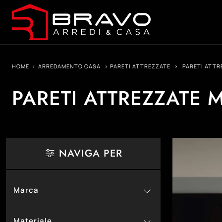
HOME
>
ARREDAMENTO CASA
>
PARETI ATTREZZATE
>
PARETI ATT
PARETI ATTREZZATE
NAVIGA PER
Marca
66
Colombini Casa
Materiale
6
Devina Nais