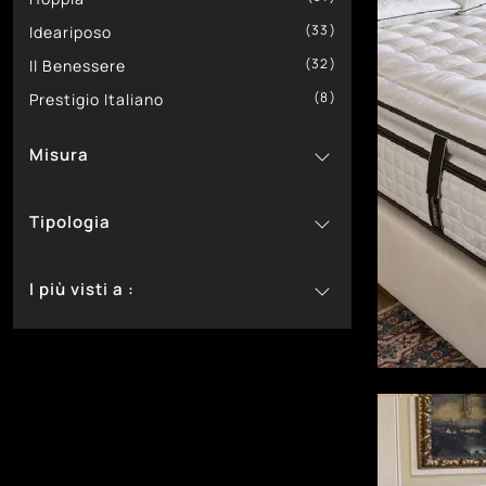
33
Ideariposo
32
Il Benessere
8
Prestigio Italiano
Misura
106
Matrimoniali
Tipologia
6
Singoli
11
A Molle
I più visti a :
36
A Molle Insacchettate
48
9
In Lattice
Bassano Del Grappa
52
43
In Memory Foam
Castelfranco Veneto
34
52
In Poliuretano
Cittadella
53
3
Kids
Montebelluna
53
Padova