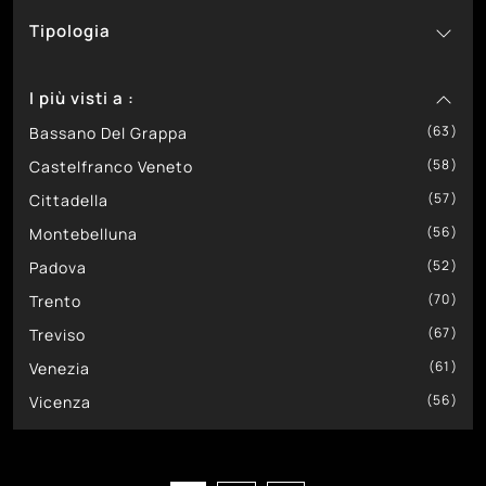
Tipologia
6
1
In Materico
Design
113
99
66
In Melaminico
Moderne
A Muro
I più visti a :
29
14
In Metallo
Componibili
63
21
1
In Vetro
Divisorie
Bassano Del Grappa
58
19
Sospese
Castelfranco Veneto
57
Cittadella
56
Montebelluna
52
Padova
70
Trento
67
Treviso
61
Venezia
56
Vicenza