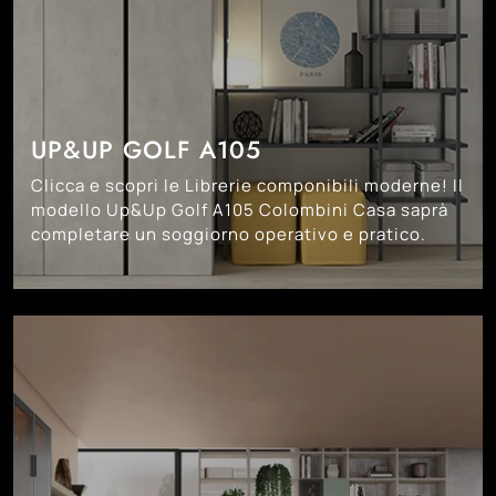
UP&UP GOLF A105
Clicca e scopri le Librerie componibili moderne! Il
modello Up&Up Golf A105 Colombini Casa saprà
completare un soggiorno operativo e pratico.