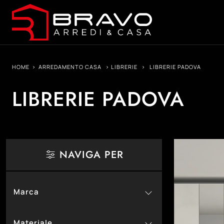
HOME
>
ARREDAMENTO CASA
>
LIBRERIE
>
LIBRERIE PADOVA
LIBRERIE PADOVA
NAVIGA PER
Marca
65
Colombini Casa
Materiale
9
Devina Nais