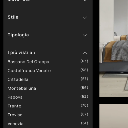
28
15
SantaLucia
In Laccato Opaco
Stile
33
4
Tomasella
In Legno
16
1
In Legno Laccato
Classiche
Tipologia
6
1
In Materico
Design
113
99
66
In Melaminico
Moderne
A Muro
I più visti a :
29
14
In Metallo
Componibili
63
21
1
In Vetro
Divisorie
Bassano Del Grappa
58
19
Sospese
Castelfranco Veneto
57
Cittadella
56
Montebelluna
52
Padova
70
Trento
67
Treviso
61
Venezia