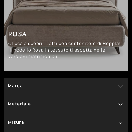
ROSA
Clicca e scopri i Letti con contenitore di Hoppla!
Il modello Rosa in tessuto ti aspetta nelle
versioni matrimoniali.
Marca
87
Bside
Materiale
43
Colombini Casa
38
7
Devina Nais
In Melaminico
Misura
39
49
Ergogreen
In Ecopelle
39
1
1
Hoppla
In Laccato Opaco
A Una Piazza E Mezza