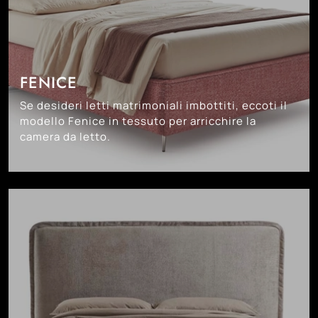
FENICE
Se desideri letti matrimoniali imbottiti, eccoti il
modello Fenice in tessuto per arricchire la
camera da letto.