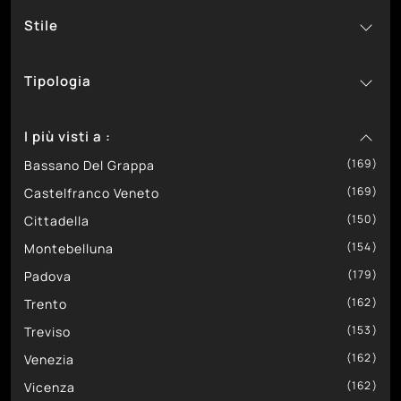
Stile
364
55
12
Noctis
In Legno
Matrimoniali
38
37
17
SantaLucia
In Pelle
Classici
Tipologia
248
44
41
Tomasella
In Tessuto
Design
286
73
14
Trentanove
Moderni
Con Contenitore
I più visti a :
51
Con Testiera
232
169
Imbottiti
Bassano Del Grappa
169
9
Sommier
Castelfranco Veneto
150
Cittadella
154
Montebelluna
179
Padova
162
Trento
153
Treviso
162
Venezia
162
Vicenza