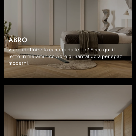
ABRO
Vuoi ridefinire la camera da letto? Ecco qui il
letto in melaminico Abro di SantaLucia per spazi
moderni.