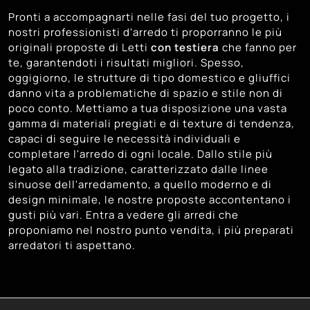
162
Trento
Pronti a accompagnarti nelle fasi del tuo progetto, i
153
Treviso
nostri professionisti d'arredo ti proporranno le più
162
originali proposte di Letti
Venezia
con testiera
che fanno per
te, garantendoti i risultati migliori. Spesso,
162
Vicenza
oggigiorno, le strutture di tipo domestico e gliuffici
danno vita a problematiche di spazio e stile non di
poco conto. Mettiamo a tua disposizione una vasta
gamma di materiali pregiati e di texture di tendenza,
capaci di seguire le necessità individuali e
completare l'arredo di ogni locale. Dallo stile più
legato alla tradizione, caratterizzato dalle linee
sinuose dell'arredamento, a quello moderno e di
design minimale, le nostre proposte accontentano i
gusti più vari. Entra a vedere gli arredi che
proponiamo nel nostro punto vendita, i più preparati
arredatori ti aspettano.