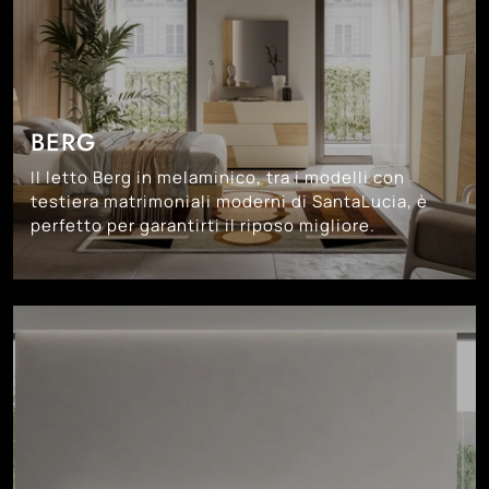
BERG
Il letto Berg in melaminico, tra i modelli con
testiera matrimoniali moderni di SantaLucia, è
perfetto per garantirti il riposo migliore.