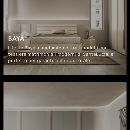
BAYA
Il letto Baya in melaminico, tra i modelli con
testiera matrimoniali moderni di SantaLucia, è
perfetto per garantirti il relax totale.