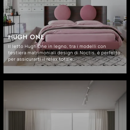
HUGH ONE
Il letto Hugh One in legno, tra i modelli con
testiera matrimoniali design di Noctis, è perfetto
per assicurarti il relax totale.