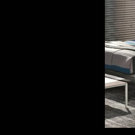
22
Trento
23
Treviso
32
Venezia
28
Vicenza