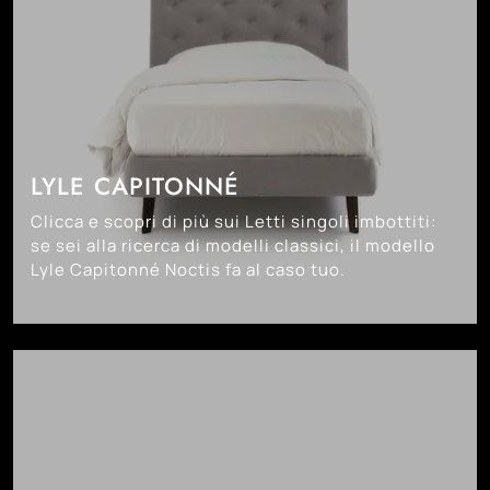
LYLE CAPITONNÉ
Clicca e scopri di più sui Letti singoli imbottiti:
se sei alla ricerca di modelli classici, il modello
Lyle Capitonné Noctis fa al caso tuo.