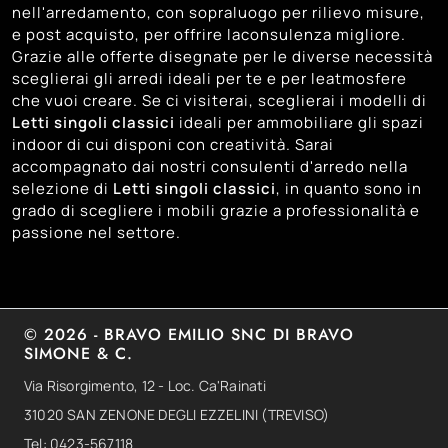
nell'arredamento, con sopraluogo per rilievo misure,
32
Venezia
e post acquisto, per offrire laconsulenza migliore.
Grazie alle offerte disegnate per le diverse necessità
28
Vicenza
sceglierai gli arredi ideali per te e per leatmosfere
che vuoi creare. Se ci visiterai, sceglierai i modelli di
Letti singoli classici
ideali per ammobiliare gli spazi
indoor di cui disponi con creatività. Sarai
accompagnato dai nostri consulenti d'arredo nella
selezione di
Letti singoli classici
, in quanto sono in
grado di scegliere i mobili grazie a professionalità e
passione nel settore.
© 2026 - BRAVO EMILIO SNC DI BRAVO
SIMONE & C.
Via Risorgimento, 12 - Loc. Ca'Rainati
31020 SAN ZENONE DEGLI EZZELINI (TREVISO)
Tel: 0423-567118