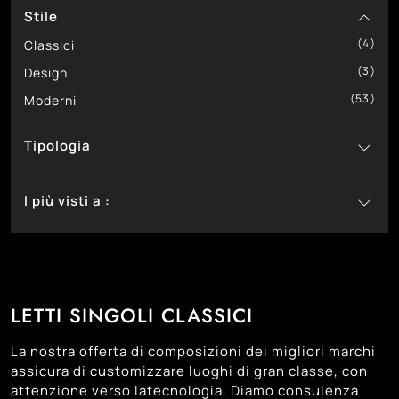
Stile
1
In Legno
4
1
In Melaminico
Classici
56
3
In Tessuto
Design
53
Moderni
Tipologia
14
Con Contenitore
I più visti a :
5
Con Letto Estraibile
33
4
Con Testiera
Bassano Del Grappa
32
24
Imbottiti
Castelfranco Veneto
31
5
Sommier
Cittadella
LETTI SINGOLI CLASSICI
23
Montebelluna
24
Padova
La nostra offerta di composizioni dei migliori marchi
22
Trento
assicura di customizzare luoghi di gran classe, con
attenzione verso latecnologia. Diamo consulenza
23
Treviso