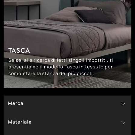
TASCA
Se sei alla ricerca di letti singoli imbottiti, ti
presentiamo il modello Tasca in tessuto per
completare la stanza dei più piccoli.
Marca
28
Bside
Materiale
22
Noctis
10
2
Tomasella
In Ecopelle