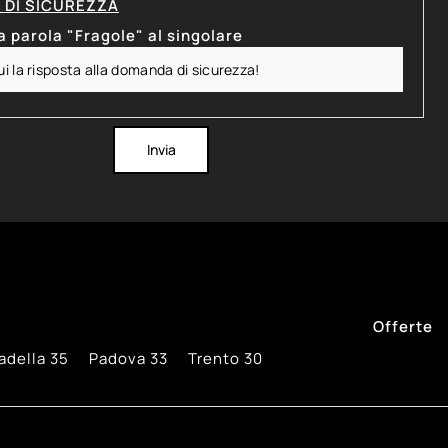
DI SICUREZZA
a parola "Fragole" al singolare
Invia
Offerte
adella
35
Padova
33
Trento
30