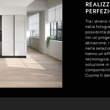
REALIZZ
PERFEZ
Tra i diversi
nella fotogr
possibilità 
noi un proget
abitazione, i
nella selezi
hanno un eff
tecnologica,
soluzione in 
componibilit
Cucine ti da