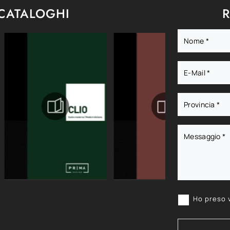
 CATALOGHI
R
Ho preso 