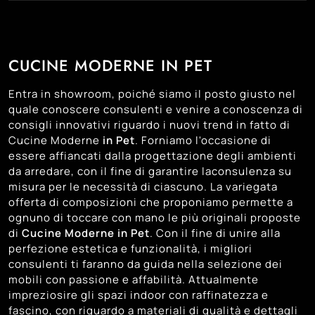
37
Montebelluna
33
Padova
CUCINE MODERNE IN PET
30
Trento
31
Treviso
Entra in showroom, poiché siamo il posto giusto nel
40
Venezia
quale conoscere consulenti e venire a conoscenza di
consigli innovativi riguardo i nuovi trend in fatto di
36
Vicenza
Cucine Moderne
in Pet
. Forniamo l'occasione di
essere affiancati dalla progettazione degli ambienti
da arredare, con il fine di garantire laconsulenza su
misura per le necessità di ciascuno. La variegata
offerta di composizioni che proponiamo permette a
ognuno di toccare con mano le più originali proposte
di
Cucine Moderne
in Pet
. Con il fine di unire alla
perfezione estetica e funzionalità, i migliori
consulenti ti faranno da guida nella selezione dei
mobili con passione e affabilità. Attualmente
impreziosire gli spazi indoor con raffinatezza e
fascino, con riguardo a materiali di qualità e dettagli