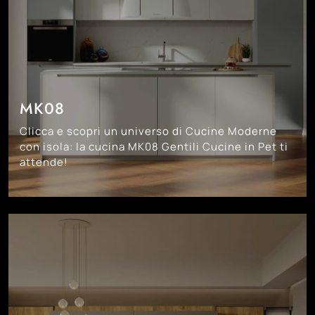
MK08
Clicca e scopri un universo di Cucine Moderne
con isola: la cucina MK08 Gentili Cucine in Pet ti
attende!