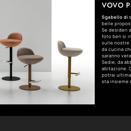
VOVO P
Sgabello di 
belle propos
Se desideri 
foto ben si i
sulle nostre 
da cucina ch
saranno vera
Sedie, da abb
abitazione. 
potrai ultima
sta insieme 