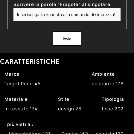
Scrivere la parola "Fragole" al singolare
Invia
CARATTERISTICHE
Marca
Ambiente
Target Point
45
da pranzo
176
Materiale
Stile
Tipologia
in tessuto
134
design
26
fisse
202
I più visti a :
Montebelluna
123
Treviso
152
Venezia
120