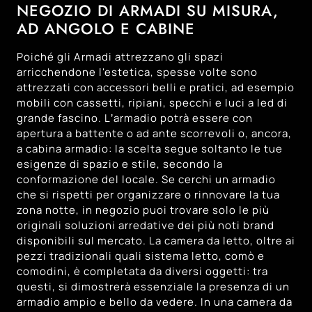
136
Padova
NEGOZIO DI ARMADI SU MISURA,
AD ANGOLO E CABINE
128
Trento
143
Treviso
Poiché gli Armadi attrezzano gli spazi
131
Venezia
arricchendone l'estetica, spesse volte sono
attrezzati con accessori belli e pratici, ad esempio
120
Vicenza
mobili con cassetti, ripiani, specchi e luci a led di
grande fascino. L’armadio potrà essere con
apertura a battente o ad ante scorrevoli o, ancora,
a cabina armadio: la scelta segue soltanto le tue
esigenze di spazio e stile, secondo la
conformazione del locale. Se cerchi un armadio
che si rispetti per organizzare o rinnovare la tua
zona notte, in negozio puoi trovare solo le più
originali soluzioni arredative dei più noti brand
disponibili sul mercato. La camera da letto, oltre ai
pezzi tradizionali quali sistema letto, comò e
comodini, è completata da diversi oggetti: tra
questi, si dimostrerà essenziale la presenza di un
armadio ampio e bello da vedere. In una camera da