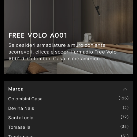
FREE VOLO A001
Se desideri armadiature a muro con ante
scorrevoli, clicca e scopri l'armadio Free Volo
A001 di Colombini Casa in melaminico.
Marca
126
Colombini Casa
2
Devina Nais
72
SantaLucia
35
Tomasella
61
Trentanove