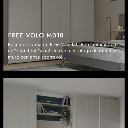
FREE VOLO M018
Ecco qui l'armadio Free Volo M018 in melaminico
di Colombini Casa! Un ricco catalogo di armadi a
muro con ante scorrevoli.