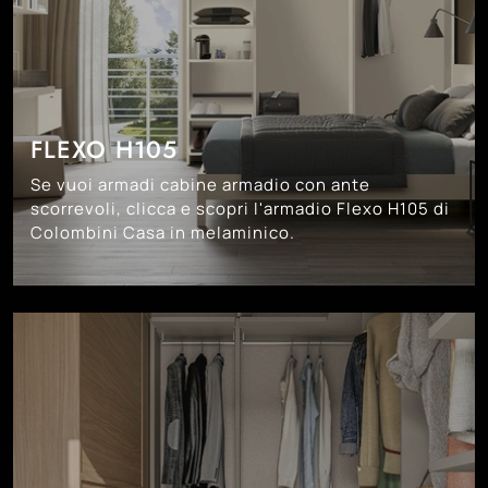
FLEXO H105
Se vuoi armadi cabine armadio con ante
scorrevoli, clicca e scopri l'armadio Flexo H105 di
Colombini Casa in melaminico.