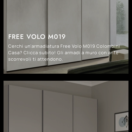
FREE VOLO M019
Cerchi un'armadiatura Free Volo M019 Colombini
Casa? Clicca subito! Gli armadi a muro con ante
scorrevoli ti attendono.