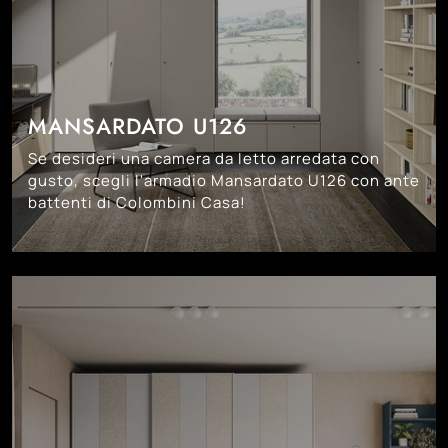
MANSARDATO U126
Se desideri una camera da letto arredata con
gusto, scegli l'armadio Mansardato U126 con ante
battenti di Colombini Casa!