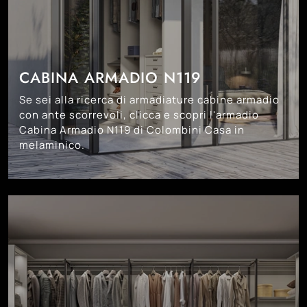
CABINA ARMADIO N119
Se sei alla ricerca di armadiature cabine armadio
con ante scorrevoli, clicca e scopri l'armadio
Cabina Armadio N119 di Colombini Casa in
melaminico.