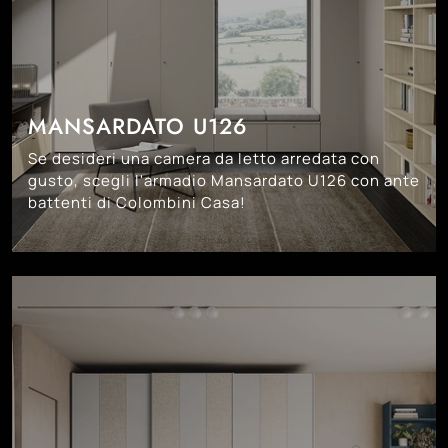
MANSARDATO U126
Se desideri una camera da letto arredata con
gusto, scegli l'armadio Mansardato U126 con ante
battenti di Colombini Casa!