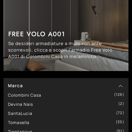
FREE VOLO A001
Se desideri armadiature a muro con ante
scorrevoli, clicca e scopri l'armadio Free Volo
A001 di Colombini Casa in melaminico.
Marca
126
Colombini Casa
2
Devina Nais
72
SantaLucia
35
Tomasella
61
Trentanove