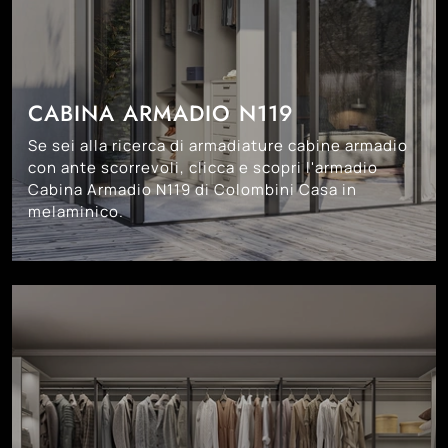
CABINA ARMADIO N119
Se sei alla ricerca di armadiature cabine armadio
con ante scorrevoli, clicca e scopri l'armadio
Cabina Armadio N119 di Colombini Casa in
melaminico.