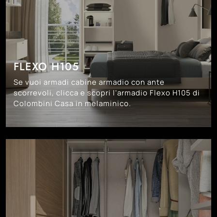
FLEXO H105
Se vuoi armadi cabine armadio con ante
scorrevoli, clicca e scopri l'armadio Flexo H105 di
Colombini Casa in melaminico.