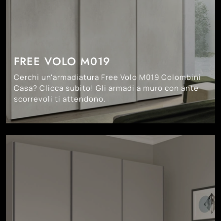
FREE VOLO M019
Cerchi un'armadiatura Free Volo M019 Colombini
Casa? Clicca subito! Gli armadi a muro con ante
scorrevoli ti attendono.