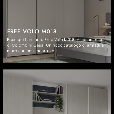
FREE VOLO M018
Ecco qui l'armadio Free Volo M018 in melaminico
di Colombini Casa! Un ricco catalogo di armadi a
muro con ante scorrevoli.