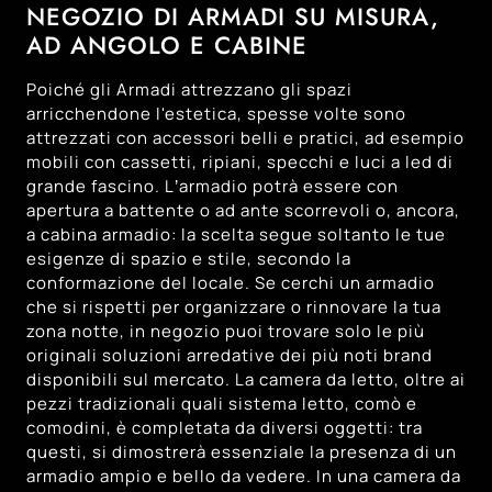
136
Padova
NEGOZIO DI ARMADI SU MISURA,
AD ANGOLO E CABINE
128
Trento
143
Treviso
Poiché gli Armadi attrezzano gli spazi
131
Venezia
arricchendone l'estetica, spesse volte sono
attrezzati con accessori belli e pratici, ad esempio
120
Vicenza
mobili con cassetti, ripiani, specchi e luci a led di
grande fascino. L’armadio potrà essere con
apertura a battente o ad ante scorrevoli o, ancora,
a cabina armadio: la scelta segue soltanto le tue
esigenze di spazio e stile, secondo la
conformazione del locale. Se cerchi un armadio
che si rispetti per organizzare o rinnovare la tua
zona notte, in negozio puoi trovare solo le più
originali soluzioni arredative dei più noti brand
disponibili sul mercato. La camera da letto, oltre ai
pezzi tradizionali quali sistema letto, comò e
comodini, è completata da diversi oggetti: tra
questi, si dimostrerà essenziale la presenza di un
armadio ampio e bello da vedere. In una camera da