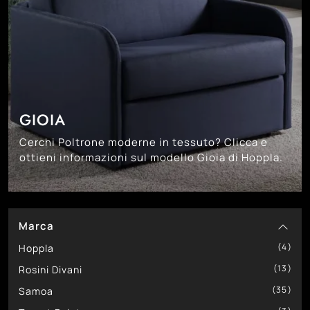
GIOIA
Cerchi Poltrone moderne in tessuto? Clicca e
ottieni informazioni sul modello Gioia di Hoppla.
Marca
4
Hoppla
13
Rosini Divani
35
Samoa