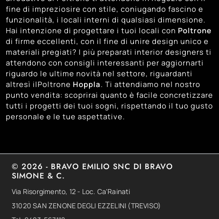
31
Venezia
fine di impreziosire con stile, coniugando fascino e
funzionalità, i locali interni di qualsiasi dimensione.
27
Vicenza
Hai intenzione di progettare i tuoi locali con
Poltrone
di firme eccellenti, con il fine di unire design unico e
materiali pregiati? I più preparati interior designers ti
attendono con consigli interessanti per aggiornarti
riguardo le ultime novità nel settore, riguardanti
altresì ilPoltrone
Hoppla
. Ti attendiamo nel nostro
punto vendita: scoprirai quanto è facile concretizzare
tutti i progetti dei tuoi sogni, rispettando il tuo gusto
personale e le tue aspettative.
© 2026 - BRAVO EMILIO SNC DI BRAVO
SIMONE & C.
Via Risorgimento, 12 - Loc. Ca'Rainati
31020 SAN ZENONE DEGLI EZZELINI (TREVISO)