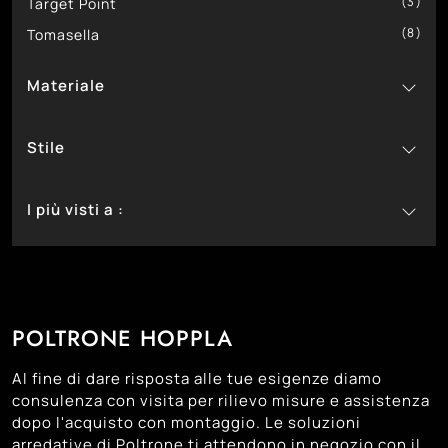
3
Target Point
8
Tomasella
Materiale
3
In Ecopelle
Stile
5
In Pelle
55
2
In Tessuto
Classiche
I più visti a :
16
Design
45
27
Moderne
Bassano Del Grappa
29
Castelfranco Veneto
25
Cittadella
POLTRONE HOPPLA
27
Montebelluna
31
Padova
Al fine di dare risposta alle tue esigenze diamo
28
Trento
consulenza con visita per rilievo misure e assistenza
dopo l'acquisto con montaggio. Le soluzioni
27
Treviso
arredative di Poltrone ti attendono in negozio con il