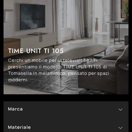
TIME UNIT TI 105
Cerchi un mobile per la televisione? Ti
presentiamo il modello TIME UNIT TI 105 di
Tomasella in melaminico, pensato per spazi
moderni.
Marca
13
Tomasella
Materiale