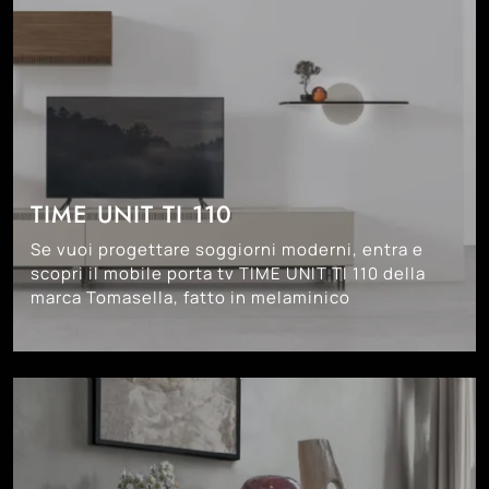
TIME UNIT TI 110
Se vuoi progettare soggiorni moderni, entra e
scopri il mobile porta tv TIME UNIT TI 110 della
marca Tomasella, fatto in melaminico