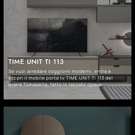
TIME UNIT TI 113
Se vuoi arredare soggiorni moderni, entra e
scopri il mobile porta tv TIME UNIT TI 113 del
brand Tomasella, fatto in laccato opaco