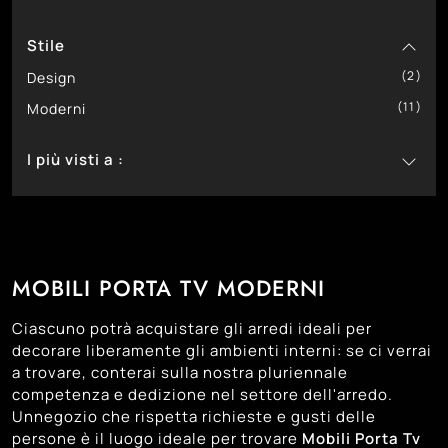
5
In Laccato Opaco
Stile
1
In Legno
2
7
In Melaminico
Design
11
Moderni
I più visti a :
4
Bassano Del Grappa
3
Castelfranco Veneto
7
Cittadella
MOBILI PORTA TV MODERNI
3
Montebelluna
9
Padova
Ciascuno potrà acquistare gli arredi ideali per
6
Trento
decorare liberamente gli ambienti interni: se ci verrai
a trovare, conterai sulla nostra pluriennale
4
Treviso
competenza e dedizione nel settore dell'arredo.
7
Venezia
Unnegozio che rispetta richieste e gusti delle
persone è il luogo ideale per trovare
Mobili Porta Tv
9
Vicenza