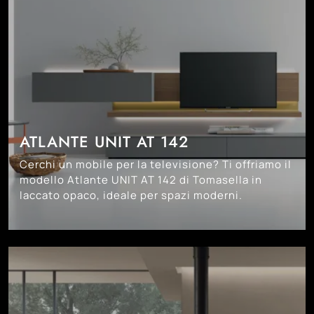
ATLANTE UNIT AT 142
Cerchi un mobile per la televisione? Ti offriamo il
modello Atlante UNIT AT 142 di Tomasella in
laccato opaco, ideale per spazi moderni.