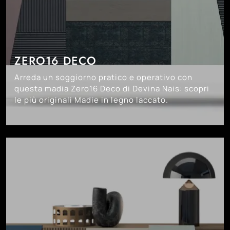
ZERO16 DECO
Arreda un soggiorno pratico e operativo con
questa madia Zero16 Deco di Devina Nais: scopri
le più originali Madie in legno laccato.