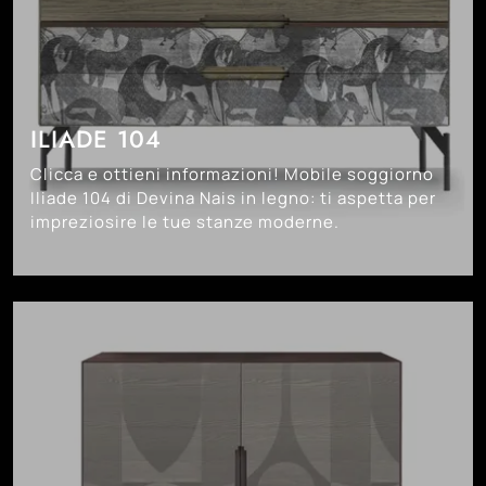
ILIADE 104
Clicca e ottieni informazioni! Mobile soggiorno
Iliade 104 di Devina Nais in legno: ti aspetta per
impreziosire le tue stanze moderne.