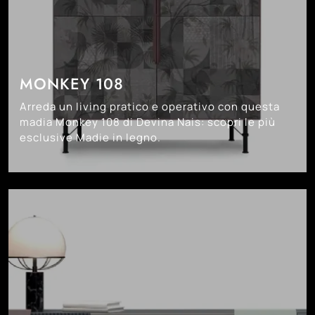
MONKEY 108
Arreda un living pratico e operativo con questa
madia Monkey 108 di Devina Nais: scopri le più
esclusive Madie in legno.