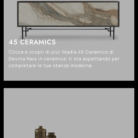
45 CERAMICS
Clicca e scopri di più! Madia 45 Ceramics di
Devina Nais in ceramica: ti sta aspettando per
completare le tue stanze moderne.