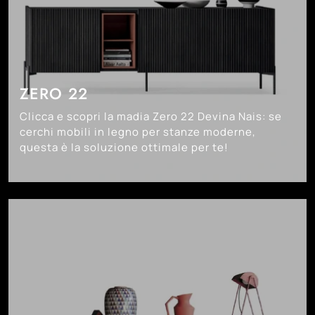
ZERO 22
Clicca e scopri la madia Zero 22 Devina Nais: se
cerchi mobili in legno per stanze moderne,
questa è la soluzione ottimale per te!