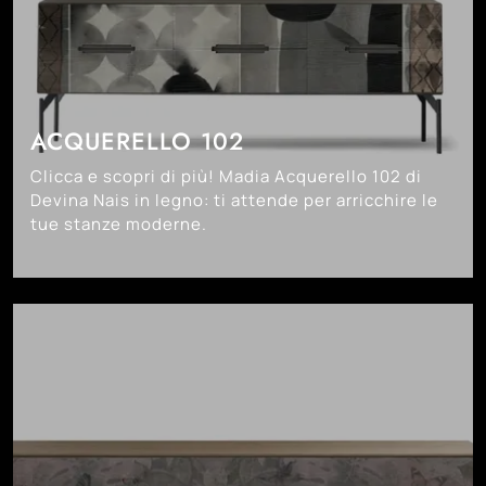
ACQUERELLO 102
Clicca e scopri di più! Madia Acquerello 102 di
Devina Nais in legno: ti attende per arricchire le
tue stanze moderne.