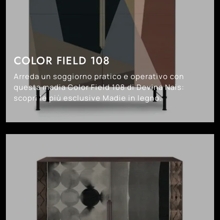
COLOR FIELD 108
Arreda un soggiorno pratico e operativo con
questa madia Color Field 108 di Devina Nais:
scopri le più esclusive Madie in legno.