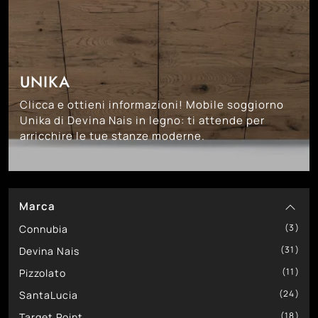
UNIKA
Clicca e ottieni informazioni! Mobile soggiorno
Unika di Devina Nais in legno: ti attende per
arricchire le tue stanze moderne.
Marca
3
Connubia
31
Devina Nais
11
Pizzolato
24
SantaLucia
18
Target Point