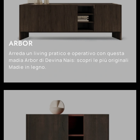
ARBOR
Arreda un living pratico e operativo con questa
madia Arbor di Devina Nais: scopri le più originali
Madie in legno.