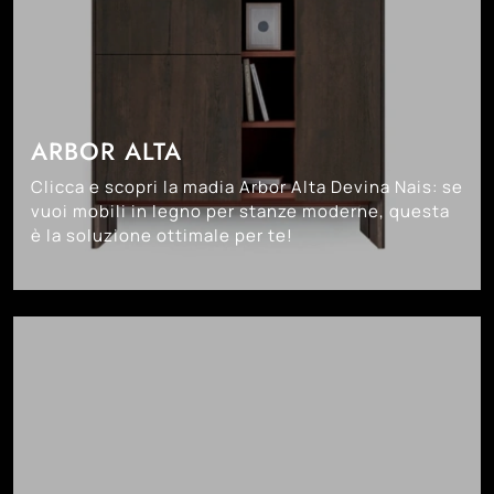
ARBOR ALTA
Clicca e scopri la madia Arbor Alta Devina Nais: se
vuoi mobili in legno per stanze moderne, questa
è la soluzione ottimale per te!