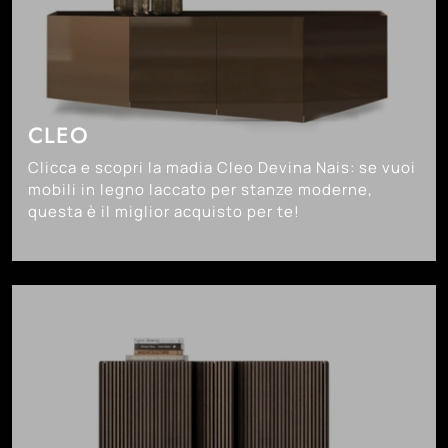
CLEO
Clicca e scopri la madia Cleo Devina Nais: se vuoi
mobili in legno laccato per stanze moderne,
questa è il miglior acquisto per te!