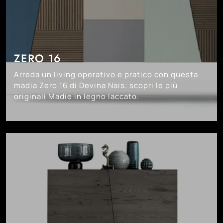
ZERO 16
Arreda un living operativo e pratico con questa
madia Zero 16 di Devina Nais: scopri le più
originali Madie in legno laccato.