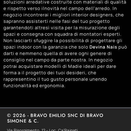
64
soluzioni arredative costruite con materiali di qualità
Venezia
e rispetto verso ilnovità nel campo dell'arredo. In
61
Vicenza
negozio incontrerai i migliori interior designers, che
sapranno assisterti nelle fasi del tuo progetto
garantendoti altresì visita per la misurazione degli
spazi e consegna con squadra di montatori esperti.
Non lasciarti sfuggire la possibilità di progettare gli
spazi indoor con la garanzia che solo
Devina Nais
può
darti e nemmeno quella di avere ogni genere di
consiglio nel campo da parte nostra. In negozio
potrai acquistare modelli di Madie ideali per dare
forma a il progetto dei tuoi desideri, che
rappresentino il tuo gusto personale unendo
funzionalità ed ergonomia.
© 2026 - BRAVO EMILIO SNC DI BRAVO
SIMONE & C.
Via Risorgimento, 12 - Loc. Ca'Rainati