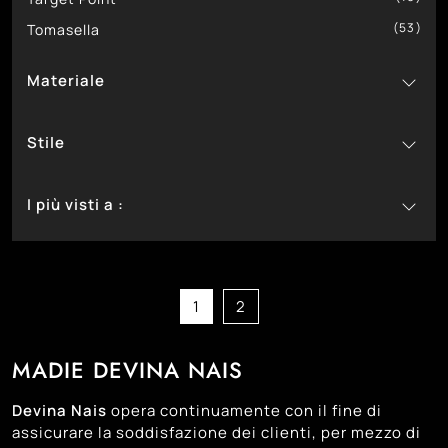
53
Tomasella
Materiale
48
In Melaminico
Stile
1
In Ceramica
3
2
In Gres
Classiche
I più visti a :
138
2
In Laccato Lucido
Moderne
28
61
In Laccato Opaco
Bassano Del Grappa
63
5
In Laminato
Castelfranco Veneto
34
60
In Legno
Cittadella
1
2
70
7
In Legno Laccato
Montebelluna
63
12
In Vetro
Padova
MADIE DEVINA NAIS
57
Trento
Devina Nais
opera continuamente con il fine di
61
Treviso
assicurare la soddisfazione dei clienti, per mezzo di