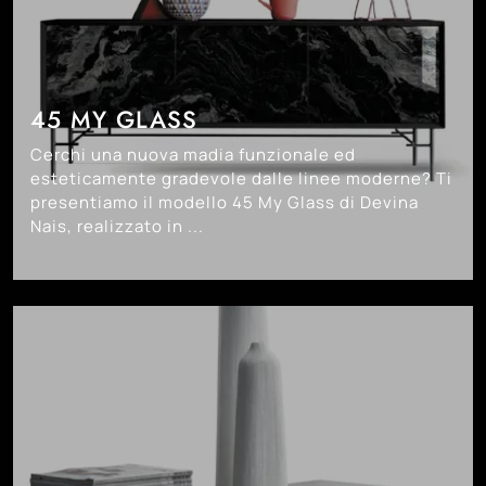
45 MY GLASS
Cerchi una nuova madia funzionale ed
esteticamente gradevole dalle linee moderne? Ti
presentiamo il modello 45 My Glass di Devina
Nais, realizzato in ...