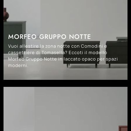
MORFEO GRUPPO NOTTE
Vuoi allestire la zona notte con Comodini e
cassettiere di Tomasella? Eccoti il modello
Morfeo Gruppo Notte in laccato opaco per spazi
moderni.