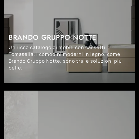
BRANDO GRUPPO NOTTE
Un ricco catalogo di mobili con cassetti
Tomasella: i comodini moderni in legno, come
Brando Gruppo Notte, sono tra le soluzioni più
belle.