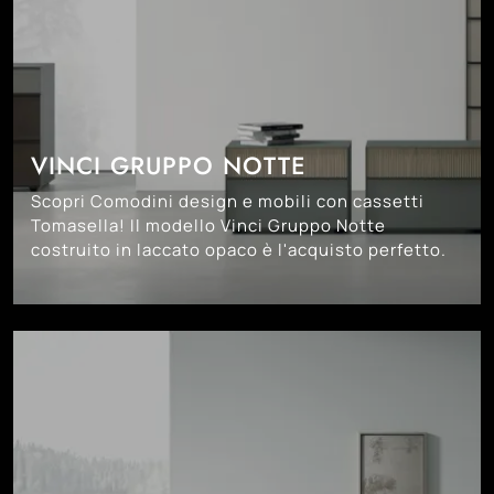
VINCI GRUPPO NOTTE
Scopri Comodini design e mobili con cassetti
Tomasella! Il modello Vinci Gruppo Notte
costruito in laccato opaco è l'acquisto perfetto.