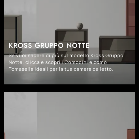
KROSS GRUPPO NOTTE
Se vuoi sapere di più sul modello Kross Gruppo
Notte, clicca e scopri i Comodini e comò
Tomasella ideali per la tua camera da letto.