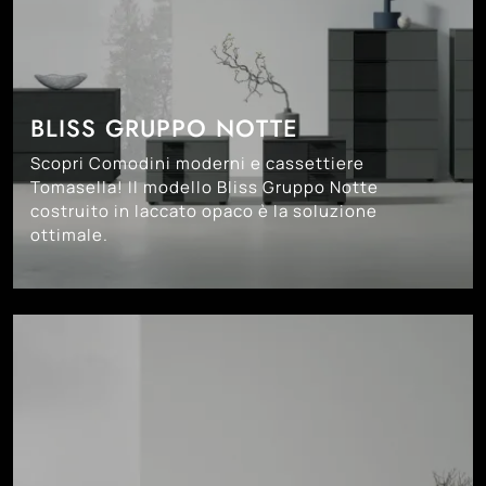
BLISS GRUPPO NOTTE
Scopri Comodini moderni e cassettiere
Tomasella! Il modello Bliss Gruppo Notte
costruito in laccato opaco è la soluzione
ottimale.