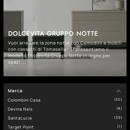
DOLCEVITA GRUPPO NOTTE
Vuoi arredare la zona notte con Comodini e mobili
con cassetti di Tomasella? Ti presentiamo il
modello Dolcevita Gruppo Notte in legno per
spazi ...
Marca
50
Colombini Casa
8
Devina Nais
39
SantaLucia
1
Target Point