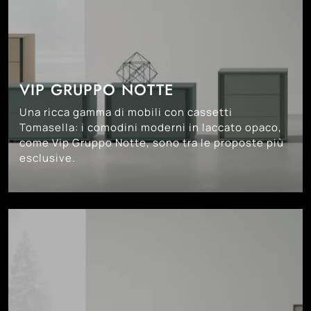
VIP GRUPPO NOTTE
Una ricca gamma di mobili con cassetti
Tomasella: i comodini moderni in laccato opaco,
come Vip Gruppo Notte, sono tra le proposte più
esclusive.