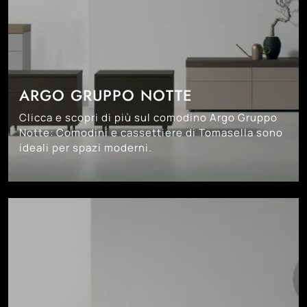
ARGO GRUPPO NOTTE
Clicca e scopri di più sul comodino Argo Gruppo
Notte: Comodini e cassettiere di Tomasella sono
ideali per spazi moderni.