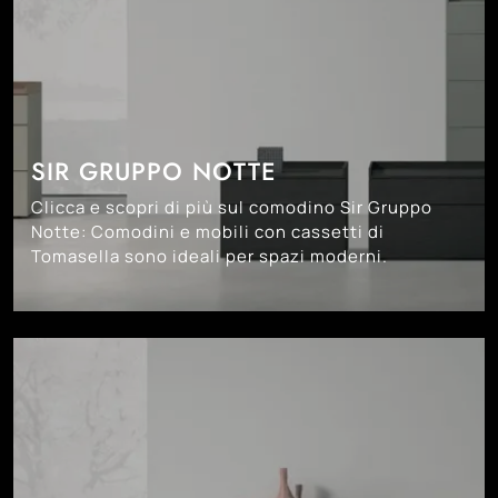
SIR GRUPPO NOTTE
Clicca e scopri di più sul comodino Sir Gruppo
Notte: Comodini e mobili con cassetti di
Tomasella sono ideali per spazi moderni.