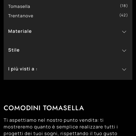
18
Tomasella
42
Trentanove
Materiale
36
In Laccato Opaco
Stile
12
In Legno
104
10
In Melaminico
Classici
I più visti a :
18
1
In Metallo
Design
130
68
5
In Vetro
Moderni
Bassano Del Grappa
71
Castelfranco Veneto
72
Cittadella
COMODINI TOMASELLA
67
Montebelluna
72
Padova
Ti aspettiamo nel nostro punto vendita: ti
64
Trento
mostreremo quanto è semplice realizzare tutti i
progetti dei tuoi sogni, rispettando il tuo gusto
58
Treviso