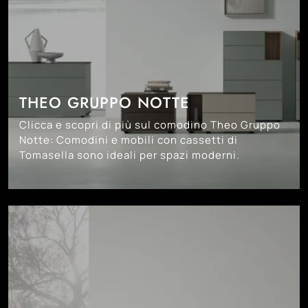
THEO GRUPPO NOTTE
Clicca e scopri di più sul comodino Theo Gruppo
Notte: Comodini e mobili con cassetti di
Tomasella sono ideali per spazi moderni.