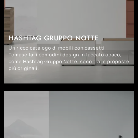
HASHTAG GRUPPO NOTTE
Un ricco catalogo di mobili con cassetti
Tomasella: i comodini design in laccato opaco,
come Hashtag Gruppo Notte, sono tra le proposte
più originali.