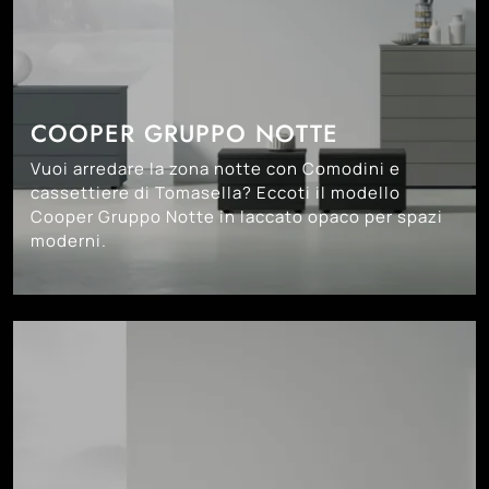
COOPER GRUPPO NOTTE
Vuoi arredare la zona notte con Comodini e
cassettiere di Tomasella? Eccoti il modello
Cooper Gruppo Notte in laccato opaco per spazi
moderni.