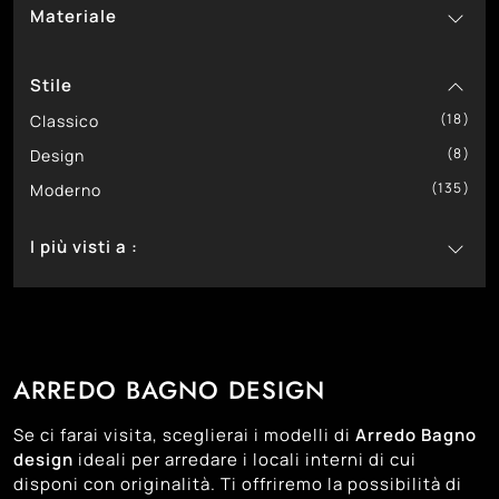
Materiale
15
Mobili Bagno Per Lavanderia
88
6
Mobili Bagno Sospesi
In Laccato Lucido
Stile
38
In Laccato Opaco
29
18
In Legno
Classico
87
8
In Melaminico
Design
135
1
In Vetro
Moderno
I più visti a :
68
Bassano Del Grappa
71
Castelfranco Veneto
76
Cittadella
ARREDO BAGNO DESIGN
75
Montebelluna
76
Padova
Se ci farai visita, sceglierai i modelli di
Arredo Bagno
73
Trento
design
ideali per arredare i locali interni di cui
disponi con originalità. Ti offriremo la possibilità di
65
Treviso