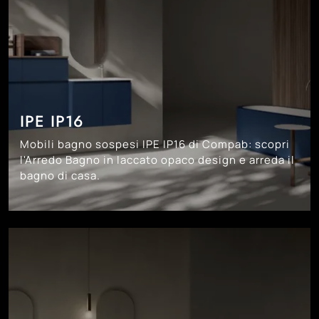
IPE IP16
Mobili bagno sospesi IPE IP16 di Compab: scopri
l'Arredo Bagno in laccato opaco design e arreda il
bagno di casa.